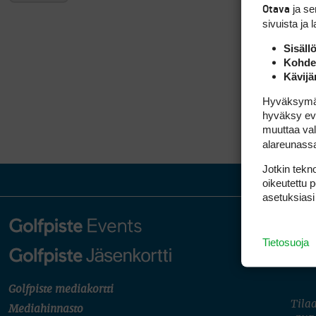
ja s
Otava
sivuista ja 
Sisäll
Kohden
Kävijä
Hyväksymällä
hyväksy eväs
muuttaa val
alareunass
Jotkin tekno
oikeutettu 
asetuksiasi
Tietosuoja
Golfpiste mediakortti
Tilaa
Mediahinnasto