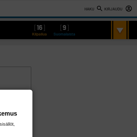
HAKU
KIRJAUDU
[
16
]
[
9
]
Kilpailua
Suomalaista
okemus
isällöt,