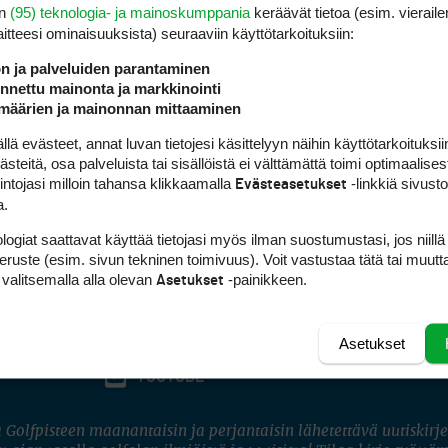
en
(95) teknologia- ja mainoskumppania
keräävät tietoa (esim. vieraile
laitteesi ominaisuuk­sista) seuraaviin käyttötarkoituksiin:
ön ja palveluiden parantaminen
nettu mainonta ja markkinointi
määrien ja mainonnan mittaaminen
 evästeet, annat luvan tietojesi käsittelyyn näihin käyttötarkoituksiin
teitä, osa palveluista tai sisällöistä ei välttämättä toimi optimaalisest
intojasi milloin tahansa klikkaamalla
-linkkiä sivust
Evästeasetukset
a.
logiat saattavat käyttää tietojasi myös ilman suostumustasi, jos niillä
peruste (esim. sivun tekninen toimivuus). Voit vastustaa tätä tai muutt
 valitsemalla alla olevan
-painikkeen.
Asetukset
Asetukset
FACEBOOK
INSTAGRAM
YOUTUBE
 Golfpisteen maanantaisin ja perjantaisin lähetettävä uutiskirje