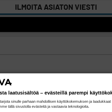
ILMOITA ASIATON VIESTI
sta laatusisältöä – evästeillä parempi käyttök
rjota sinulle parhaan mahdollisen käyttökokemuksen ja laadukkaat s
me tällä sivustolla evästeitä ja vastaavia teknologioita.