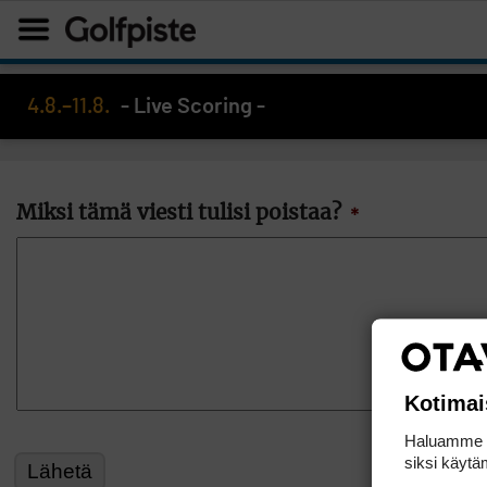
4.8.–11.8.
- Live Scoring -
Miksi tämä viesti tulisi poistaa?
*
Kotimai
Haluamme ta
siksi käytäm