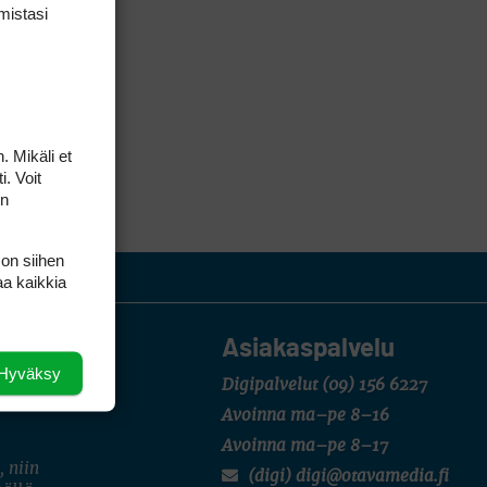
mis­tasi
. Mikäli et
i. Voit
on
 on siihen
aa kaikkia
Asiakaspalvelu
Hyväksy
Digipalvelut
(09) 156 6227
Avoinna ma–pe 8–16
Avoinna ma–pe 8–17
, niin
(digi) digi@otavamedia.fi