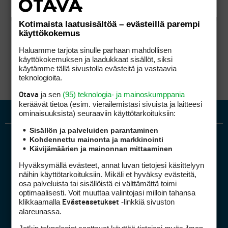
Kotimaista laatusisältöä – evästeillä parempi
käyttökokemus
Haluamme tarjota sinulle parhaan mahdollisen
käyttökokemuksen ja laadukkaat sisällöt, siksi
käytämme tällä sivustolla evästeitä ja vastaavia
teknologioita.
ja sen
(95) teknologia- ja mainoskumppania
Otava
keräävät tietoa (esim. vierailemis­tasi sivuista ja laitteesi
ominaisuuk­sista) seuraaviin käyttötarkoituksiin:
Sisällön ja palveluiden parantaminen
Kohdennettu mainonta ja markkinointi
Kävijämäärien ja mainonnan mittaaminen
Hyväksymällä evästeet, annat luvan tietojesi käsittelyyn
näihin käyttötarkoituksiin. Mikäli et hyväksy evästeitä,
osa palveluista tai sisällöistä ei välttämättä toimi
optimaalisesti. Voit muuttaa valintojasi milloin tahansa
Golfpiste mediakortti
klikkaamalla
-linkkiä sivuston
Evästeasetukset
Mediahinnasto
alareunassa.
Tietoa verkon kävijöistä