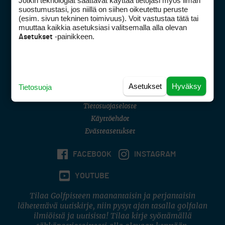
Jotkin teknologiat saattavat käyttää tietojasi myös ilman
Golfpisteen yhteystiedot
suostumustasi, jos niillä on siihen oikeutettu peruste
(esim. sivun tekninen toimivuus). Voit vastustaa tätä tai
DSA avoimuusraportti
muuttaa kaikkia asetuksiasi valitsemalla alla olevan
-painikkeen.
Asetukset
Asiakaspalvelu
Digipalvelut
(09) 156 6227
Avoinna ma–pe 8–16
Avoinna ma–pe 8–17
Asetukset
Hyväksy
Tietosuoja
(digi) digi@otavamedia.fi
Tietosuojaseloste
Käyttöehdot
Evästeasetukset
FACEBOOK
INSTAGRAM
YOUTUBE
Tilaa Golfpisteen maanantaisin ja perjantaisin
lähetettävä uutiskirje, niin pysyt ajan tasalla golfalan
ilmiöistä ja uutisista! Tilaa kirje syöttämällä