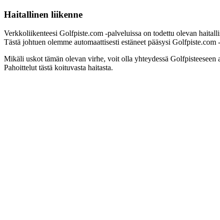
Haitallinen liikenne
Verkkoliikenteesi Golfpiste.com -palveluissa on todettu olevan haitall
Tästä johtuen olemme automaattisesti estäneet pääsysi Golfpiste.com -pa
Mikäli uskot tämän olevan virhe, voit olla yhteydessä Golfpisteeseen 
Pahoittelut tästä koituvasta haitasta.