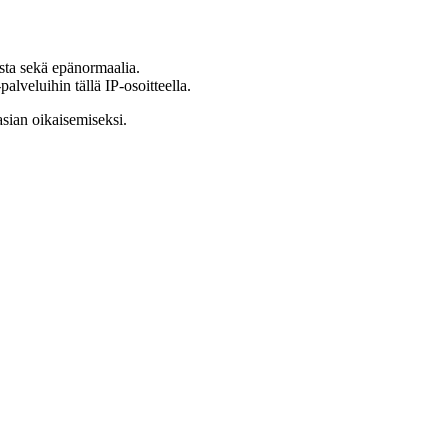
ista sekä epänormaalia.
lveluihin tällä IP-osoitteella.
asian oikaisemiseksi.