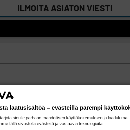
ILMOITA ASIATON VIESTI
sta laatusisältöä – evästeillä parempi käyttök
rjota sinulle parhaan mahdollisen käyttökokemuksen ja laadukkaat s
me tällä sivustolla evästeitä ja vastaavia teknologioita.