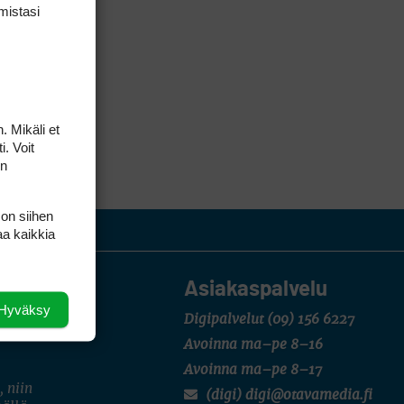
mis­tasi
. Mikäli et
i. Voit
on
 on siihen
aa kaikkia
Asiakaspalvelu
Hyväksy
Digipalvelut
(09) 156 6227
Avoinna ma–pe 8–16
Avoinna ma–pe 8–17
, niin
(digi) digi@otavamedia.fi