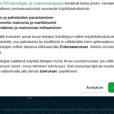
en
(95) teknologia- ja mainoskumppania
keräävät tietoa (esim. vieraile
laitteesi ominaisuuk­sista) seuraaviin käyttötarkoituksiin:
ön ja palveluiden parantaminen
nettu mainonta ja markkinointi
määrien ja mainonnan mittaaminen
 evästeet, annat luvan tietojesi käsittelyyn näihin käyttötarkoituksiin
teitä, osa palveluista tai sisällöistä ei välttämättä toimi optimaalisest
intojasi milloin tahansa klikkaamalla
-linkkiä sivust
Evästeasetukset
a.
logiat saattavat käyttää tietojasi myös ilman suostumustasi, jos niillä
peruste (esim. sivun tekninen toimivuus). Voit vastustaa tätä tai muutt
 valitsemalla alla olevan
-painikkeen.
Asetukset
Asetukset
FACEBOOK
INSTAGRAM
YOUTUBE
 Golfpisteen maanantaisin ja perjantaisin lähetettävä uutiskirje