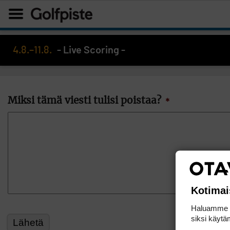
4.8.–11.8.
- Live Scoring -
Miksi tämä viesti tulisi poistaa?
*
Kotimai
Haluamme ta
siksi käytäm