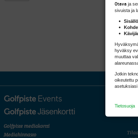
ja s
Otava
sivuista ja 
Sisäll
Kohden
Kävijä
Hyväksymällä
hyväksy eväs
muuttaa val
alareunass
Jotkin tekno
oikeutettu 
asetuksiasi
Tietosuoja
Golfpiste mediakortti
Tilaa
Mediahinnasto