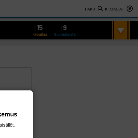
HAKU
KIRJAUDU
[
15
]
[
9
]
Kilpailua
Suomalaista
okemus
isällöt,