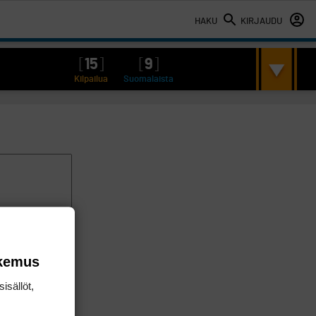
HAKU
KIRJAUDU
[
15
]
[
9
]
Kilpailua
Suomalaista
okemus
isällöt,