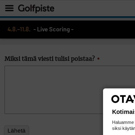
4.8.–11.8.
- Live Scoring -
Miksi tämä viesti tulisi poistaa?
*
Kotimai
Haluamme ta
siksi käytäm