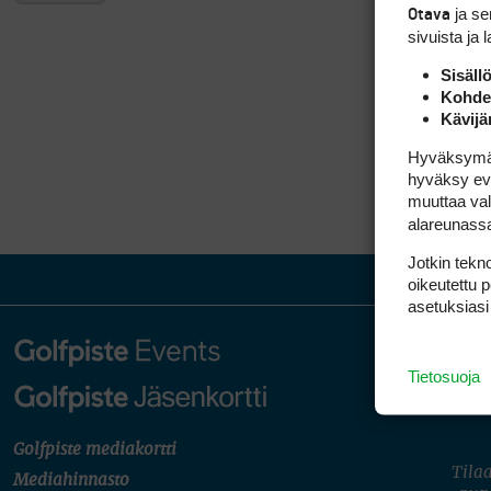
ja s
Otava
sivuista ja 
Sisäll
Kohden
Kävijä
Hyväksymällä
hyväksy eväs
muuttaa val
alareunass
Jotkin tekno
oikeutettu 
asetuksiasi
Tietosuoja
Golfpiste mediakortti
Tilaa
Mediahinnasto