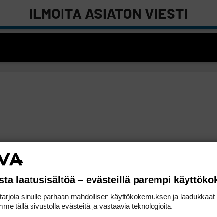
ILMOITA ASIATON VIESTI
sta laatusisältöä – evästeillä parempi käyttök
rjota sinulle parhaan mahdollisen käyttökokemuksen ja laadukkaat s
me tällä sivustolla evästeitä ja vastaavia teknologioita.