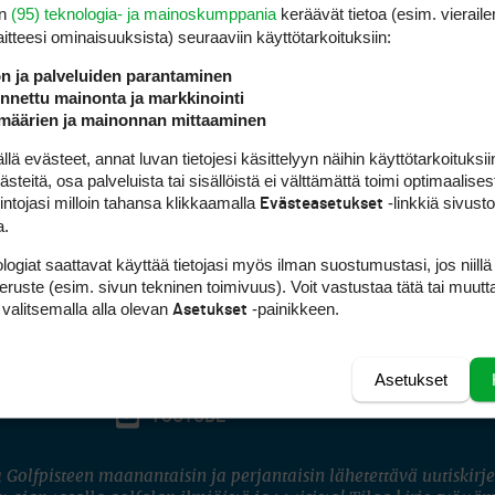
en
(95) teknologia- ja mainoskumppania
keräävät tietoa (esim. vieraile
laitteesi ominaisuuk­sista) seuraaviin käyttötarkoituksiin:
ön ja palveluiden parantaminen
nettu mainonta ja markkinointi
määrien ja mainonnan mittaaminen
 evästeet, annat luvan tietojesi käsittelyyn näihin käyttötarkoituksiin
teitä, osa palveluista tai sisällöistä ei välttämättä toimi optimaalisest
intojasi milloin tahansa klikkaamalla
-linkkiä sivust
Evästeasetukset
a.
logiat saattavat käyttää tietojasi myös ilman suostumustasi, jos niillä
peruste (esim. sivun tekninen toimivuus). Voit vastustaa tätä tai muutt
 valitsemalla alla olevan
-painikkeen.
Asetukset
Asetukset
FACEBOOK
INSTAGRAM
YOUTUBE
 Golfpisteen maanantaisin ja perjantaisin lähetettävä uutiskirje