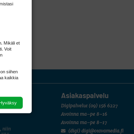
mis­tasi
. Mikäli et
i. Voit
on
 on siihen
aa kaikkia
Asiakaspalvelu
Hyväksy
Digipalvelut
(09) 156 6227
Avoinna ma–pe 8–16
Avoinna ma–pe 8–17
, niin
(digi) digi@otavamedia.fi