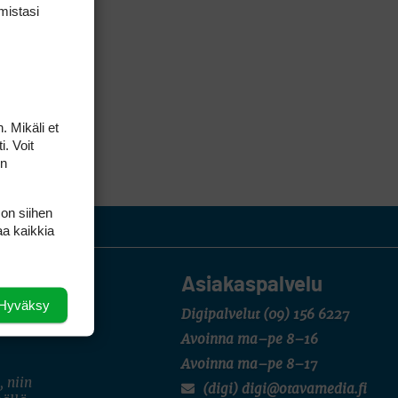
mis­tasi
. Mikäli et
i. Voit
on
 on siihen
aa kaikkia
Asiakaspalvelu
Hyväksy
Digipalvelut
(09) 156 6227
Avoinna ma–pe 8–16
Avoinna ma–pe 8–17
, niin
(digi) digi@otavamedia.fi