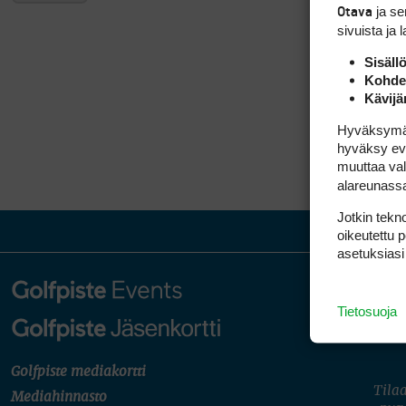
ja s
Otava
sivuista ja 
Sisäll
Kohden
Kävijä
Hyväksymällä
hyväksy eväs
muuttaa val
alareunass
Jotkin tekno
oikeutettu 
asetuksiasi
Tietosuoja
Golfpiste mediakortti
Tilaa
Mediahinnasto