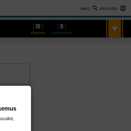
HAKU
KIRJAUDU
[
16
]
[
9
]
Kilpailua
Suomalaista
okemus
isällöt,