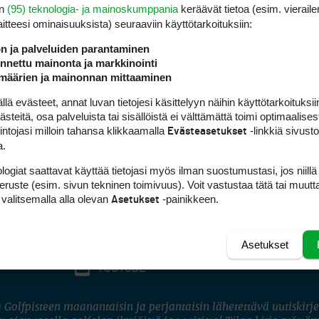
en
(95) teknologia- ja mainoskumppania
keräävät tietoa (esim. vieraile
laitteesi ominaisuuk­sista) seuraaviin käyttötarkoituksiin:
ön ja palveluiden parantaminen
nettu mainonta ja markkinointi
määrien ja mainonnan mittaaminen
 evästeet, annat luvan tietojesi käsittelyyn näihin käyttötarkoituksiin
teitä, osa palveluista tai sisällöistä ei välttämättä toimi optimaalisest
intojasi milloin tahansa klikkaamalla
-linkkiä sivust
Evästeasetukset
a.
logiat saattavat käyttää tietojasi myös ilman suostumustasi, jos niillä
peruste (esim. sivun tekninen toimivuus). Voit vastustaa tätä tai muutt
 valitsemalla alla olevan
-painikkeen.
Asetukset
Asetukset
FACEBOOK
INSTAGRAM
YOUTUBE
 Golfpisteen maanantaisin ja perjantaisin lähetettävä uutiskirje