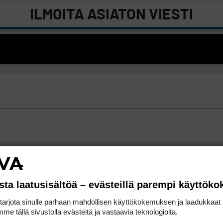
ILMOITA ASIATON VIESTI
sta laatusisältöä – evästeillä parempi käyttök
rjota sinulle parhaan mahdollisen käyttökokemuksen ja laadukkaat s
me tällä sivustolla evästeitä ja vastaavia teknologioita.