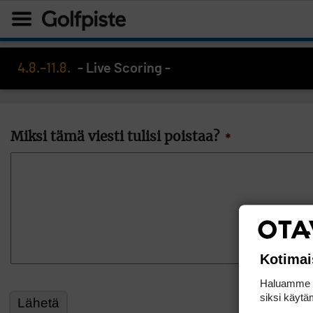
4.8.–11.8.
- Live Scoring -
Miksi tämä viesti tulisi poistaa?
*
Kotimai
Haluamme ta
siksi käytäm