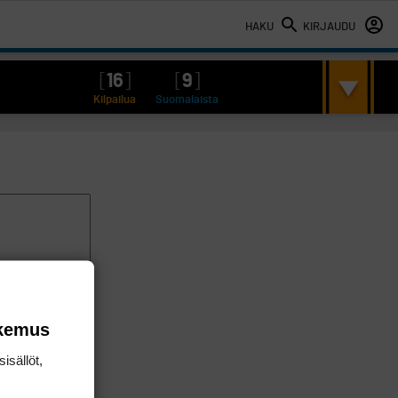
HAKU
KIRJAUDU
[
16
]
[
9
]
Kilpailua
Suomalaista
okemus
isällöt,