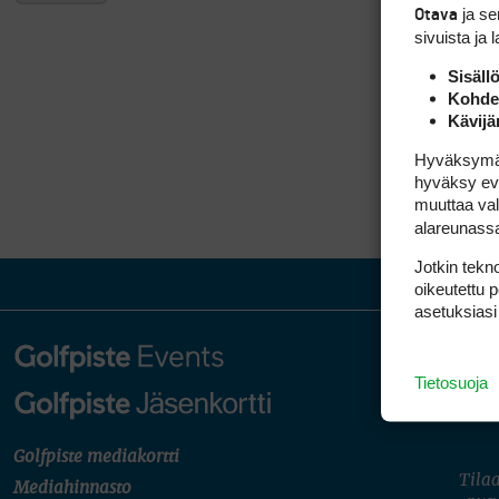
ja s
Otava
sivuista ja 
Sisäll
Kohden
Kävijä
Hyväksymällä
hyväksy eväs
muuttaa val
alareunass
Jotkin tekno
oikeutettu 
asetuksiasi
Tietosuoja
Golfpiste mediakortti
Tilaa
Mediahinnasto