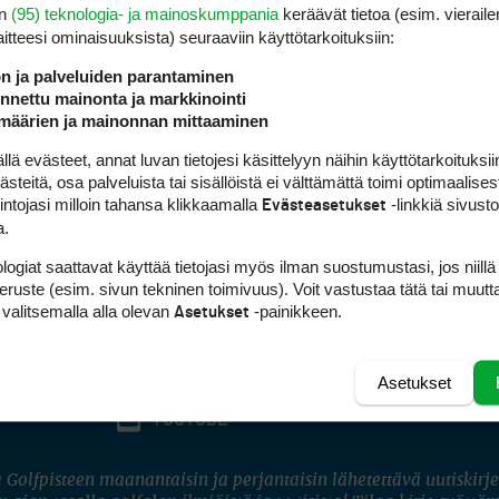
en
(95) teknologia- ja mainoskumppania
keräävät tietoa (esim. vieraile
laitteesi ominaisuuk­sista) seuraaviin käyttötarkoituksiin:
ön ja palveluiden parantaminen
nettu mainonta ja markkinointi
määrien ja mainonnan mittaaminen
 evästeet, annat luvan tietojesi käsittelyyn näihin käyttötarkoituksiin
teitä, osa palveluista tai sisällöistä ei välttämättä toimi optimaalisest
intojasi milloin tahansa klikkaamalla
-linkkiä sivust
Evästeasetukset
a.
logiat saattavat käyttää tietojasi myös ilman suostumustasi, jos niillä
peruste (esim. sivun tekninen toimivuus). Voit vastustaa tätä tai muutt
 valitsemalla alla olevan
-painikkeen.
Asetukset
Asetukset
FACEBOOK
INSTAGRAM
YOUTUBE
 Golfpisteen maanantaisin ja perjantaisin lähetettävä uutiskirje