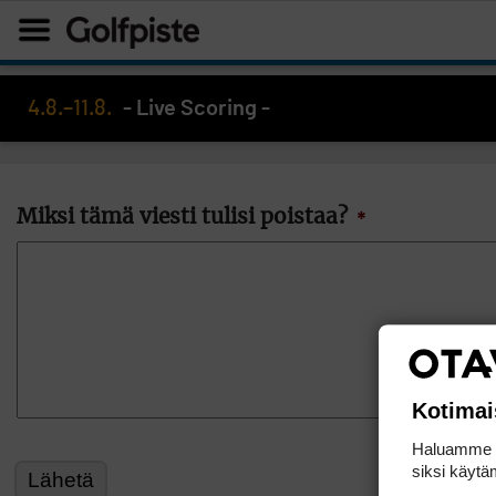
4.8.–11.8.
- Live Scoring -
Miksi tämä viesti tulisi poistaa?
*
Kotimai
Haluamme ta
siksi käytäm