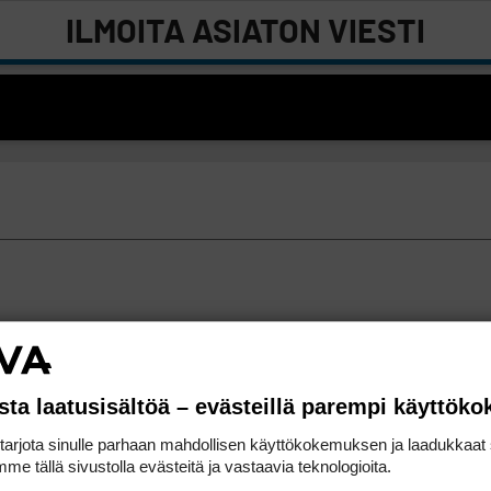
ILMOITA ASIATON VIESTI
sta laatusisältöä – evästeillä parempi käyttök
rjota sinulle parhaan mahdollisen käyttökokemuksen ja laadukkaat s
me tällä sivustolla evästeitä ja vastaavia teknologioita.