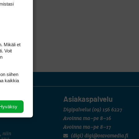
mis­tasi
. Mikäli et
i. Voit
on
 on siihen
aa kaikkia
Asiakaspalvelu
Hyväksy
Digipalvelut
(09) 156 6227
Avoinna ma–pe 8–16
Avoinna ma–pe 8–17
, niin
(digi) digi@otavamedia.fi