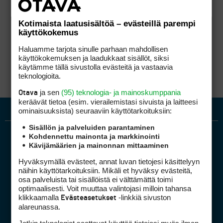
Kotimaista laatusisältöä – evästeillä parempi
käyttökokemus
Haluamme tarjota sinulle parhaan mahdollisen
käyttökokemuksen ja laadukkaat sisällöt, siksi
käytämme tällä sivustolla evästeitä ja vastaavia
teknologioita.
ja sen
(95) teknologia- ja mainoskumppania
Otava
keräävät tietoa (esim. vierailemis­tasi sivuista ja laitteesi
ominaisuuk­sista) seuraaviin käyttötarkoituksiin:
Sisällön ja palveluiden parantaminen
Kohdennettu mainonta ja markkinointi
Kävijämäärien ja mainonnan mittaaminen
Hyväksymällä evästeet, annat luvan tietojesi käsittelyyn
näihin käyttötarkoituksiin. Mikäli et hyväksy evästeitä,
osa palveluista tai sisällöistä ei välttämättä toimi
optimaalisesti. Voit muuttaa valintojasi milloin tahansa
Golfpiste mediakortti
klikkaamalla
-linkkiä sivuston
Evästeasetukset
Mediahinnasto
alareunassa.
Tietoa verkon kävijöistä