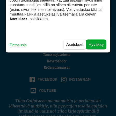
Jotkin teknologiat saattavat käyttää tietojasi myös ilman
Golfpisteen yhteystiedot
suostumustasi, jos niillä on siihen oikeutettu peruste
(esim. sivun tekninen toimivuus). Voit vastustaa tätä tai
DSA avoimuusraportti
muuttaa kaikkia asetuksiasi valitsemalla alla olevan
-painikkeen.
Asetukset
Asiakaspalvelu
Digipalvelut
(09) 156 6227
Avoinna ma–pe 8–16
Avoinna ma–pe 8–17
Asetukset
Hyväksy
Tietosuoja
(digi) digi@otavamedia.fi
Tietosuojaseloste
Käyttöehdot
Evästeasetukset
FACEBOOK
INSTAGRAM
YOUTUBE
Tilaa Golfpisteen maanantaisin ja perjantaisin
lähetettävä uutiskirje, niin pysyt ajan tasalla golfalan
ilmiöistä ja uutisista! Tilaa kirje syöttämällä