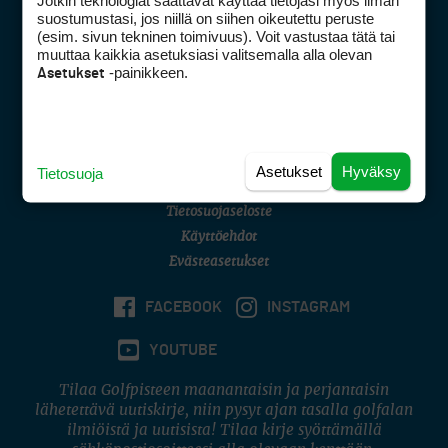
Jotkin teknologiat saattavat käyttää tietojasi myös ilman
Golfpisteen yhteystiedot
suostumustasi, jos niillä on siihen oikeutettu peruste
(esim. sivun tekninen toimivuus). Voit vastustaa tätä tai
DSA avoimuusraportti
muuttaa kaikkia asetuksiasi valitsemalla alla olevan
-painikkeen.
Asetukset
Asiakaspalvelu
Digipalvelut
(09) 156 6227
Avoinna ma–pe 8–16
Avoinna ma–pe 8–17
Asetukset
Hyväksy
Tietosuoja
(digi) digi@otavamedia.fi
Tietosuojaseloste
Käyttöehdot
Evästeasetukset
FACEBOOK
INSTAGRAM
YOUTUBE
Tilaa Golfpisteen maanantaisin ja perjantaisin
lähetettävä uutiskirje, niin pysyt ajan tasalla golfalan
ilmiöistä ja uutisista! Tilaa kirje syöttämällä