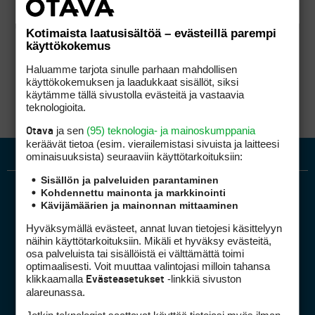
Kotimaista laatusisältöä – evästeillä parempi
käyttökokemus
Haluamme tarjota sinulle parhaan mahdollisen
käyttökokemuksen ja laadukkaat sisällöt, siksi
käytämme tällä sivustolla evästeitä ja vastaavia
teknologioita.
ja sen
(95) teknologia- ja mainoskumppania
Otava
keräävät tietoa (esim. vierailemis­tasi sivuista ja laitteesi
ominaisuuk­sista) seuraaviin käyttötarkoituksiin:
Sisällön ja palveluiden parantaminen
Kohdennettu mainonta ja markkinointi
Kävijämäärien ja mainonnan mittaaminen
Hyväksymällä evästeet, annat luvan tietojesi käsittelyyn
näihin käyttötarkoituksiin. Mikäli et hyväksy evästeitä,
osa palveluista tai sisällöistä ei välttämättä toimi
optimaalisesti. Voit muuttaa valintojasi milloin tahansa
Golfpiste mediakortti
klikkaamalla
-linkkiä sivuston
Evästeasetukset
Mediahinnasto
alareunassa.
Tietoa verkon kävijöistä