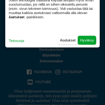
Jotkin teknologiat saattavat käyttää tietojasi myös ilman
Golfpisteen yhteystiedot
suostumustasi, jos niillä on siihen oikeutettu peruste
(esim. sivun tekninen toimivuus). Voit vastustaa tätä tai
DSA avoimuusraportti
muuttaa kaikkia asetuksiasi valitsemalla alla olevan
-painikkeen.
Asetukset
Asiakaspalvelu
Digipalvelut
(09) 156 6227
Avoinna ma–pe 8–16
Avoinna ma–pe 8–17
Asetukset
Hyväksy
Tietosuoja
(digi) digi@otavamedia.fi
Tietosuojaseloste
Käyttöehdot
Evästeasetukset
FACEBOOK
INSTAGRAM
YOUTUBE
Tilaa Golfpisteen maanantaisin ja perjantaisin
lähetettävä uutiskirje, niin pysyt ajan tasalla golfalan
ilmiöistä ja uutisista! Tilaa kirje syöttämällä