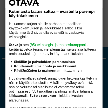
Kotimaista laatusisältöä – evästeillä parempi
käyttökokemus
Haluamme tarjota sinulle parhaan mahdollisen
käyttökokemuksen ja laadukkaat sisällöt, siksi
käytämme tällä sivustolla evästeitä ja vastaavia
teknologioita.
ja sen
(95) teknologia- ja mainoskumppania
Otava
keräävät tietoa (esim. vierailemis­tasi sivuista ja laitteesi
ominaisuuk­sista) seuraaviin käyttötarkoituksiin:
Sisällön ja palveluiden parantaminen
Kohdennettu mainonta ja markkinointi
Kävijämäärien ja mainonnan mittaaminen
Hyväksymällä evästeet, annat luvan tietojesi käsittelyyn
näihin käyttötarkoituksiin. Mikäli et hyväksy evästeitä,
osa palveluista tai sisällöistä ei välttämättä toimi
optimaalisesti. Voit muuttaa valintojasi milloin tahansa
Golfpiste mediakortti
klikkaamalla
-linkkiä sivuston
Evästeasetukset
Mediahinnasto
alareunassa.
Tietoa verkon kävijöistä