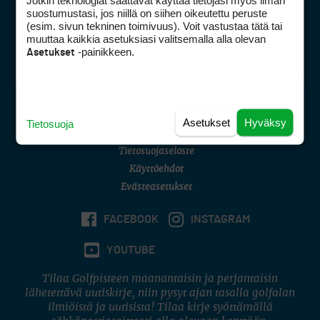
Jotkin teknologiat saattavat käyttää tietojasi myös ilman
Golfpisteen yhteystiedot
suostumustasi, jos niillä on siihen oikeutettu peruste
(esim. sivun tekninen toimivuus). Voit vastustaa tätä tai
DSA avoimuusraportti
muuttaa kaikkia asetuksiasi valitsemalla alla olevan
-painikkeen.
Asetukset
Asiakaspalvelu
Digipalvelut
(09) 156 6227
Avoinna ma–pe 8–16
Avoinna ma–pe 8–17
Asetukset
Hyväksy
Tietosuoja
(digi) digi@otavamedia.fi
Tietosuojaseloste
Käyttöehdot
Evästeasetukset
FACEBOOK
INSTAGRAM
YOUTUBE
Tilaa Golfpisteen maanantaisin ja perjantaisin
lähetettävä uutiskirje, niin pysyt ajan tasalla golfalan
ilmiöistä ja uutisista! Tilaa kirje syöttämällä