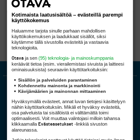
Kotimaista laatusisältöä – evästeillä parempi
käyttökokemus
Haluamme tarjota sinulle parhaan mahdollisen
käyttökokemuksen ja laadukkaat sisällöt, siksi
käytämme tällä sivustolla evästeitä ja vastaavia
teknologioita.
ja sen
(95) teknologia- ja mainoskumppania
Otava
keräävät tietoa (esim. vierailemis­tasi sivuista ja laitteesi
ominaisuuk­sista) seuraaviin käyttötarkoituksiin:
Sisällön ja palveluiden parantaminen
Kohdennettu mainonta ja markkinointi
Kävijämäärien ja mainonnan mittaaminen
Hyväksymällä evästeet, annat luvan tietojesi käsittelyyn
näihin käyttötarkoituksiin. Mikäli et hyväksy evästeitä,
osa palveluista tai sisällöistä ei välttämättä toimi
optimaalisesti. Voit muuttaa valintojasi milloin tahansa
Golfpiste mediakortti
klikkaamalla
-linkkiä sivuston
Evästeasetukset
Mediahinnasto
alareunassa.
Tietoa verkon kävijöistä