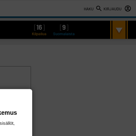
HAKU
KIRJAUDU
[
16
]
[
9
]
Kilpailua
Suomalaista
okemus
isällöt,