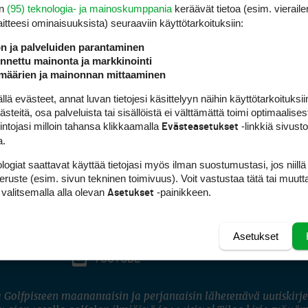
en
(95) teknologia- ja mainoskumppania
keräävät tietoa (esim. vieraile
laitteesi ominaisuuk­sista) seuraaviin käyttötarkoituksiin:
ön ja palveluiden parantaminen
nettu mainonta ja markkinointi
määrien ja mainonnan mittaaminen
 evästeet, annat luvan tietojesi käsittelyyn näihin käyttötarkoituksiin
teitä, osa palveluista tai sisällöistä ei välttämättä toimi optimaalisest
intojasi milloin tahansa klikkaamalla
-linkkiä sivust
Evästeasetukset
a.
logiat saattavat käyttää tietojasi myös ilman suostumustasi, jos niillä
peruste (esim. sivun tekninen toimivuus). Voit vastustaa tätä tai muutt
 valitsemalla alla olevan
-painikkeen.
Asetukset
Asetukset
FACEBOOK
INSTAGRAM
YOUTUBE
 Golfpisteen maanantaisin ja perjantaisin lähetettävä uutiskirje