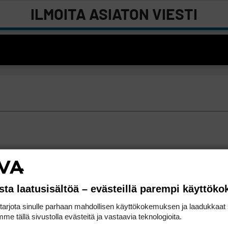
ILMOITA ASIATON VIESTI
sta laatusisältöä – evästeillä parempi käyttök
rjota sinulle parhaan mahdollisen käyttökokemuksen ja laadukkaat s
me tällä sivustolla evästeitä ja vastaavia teknologioita.