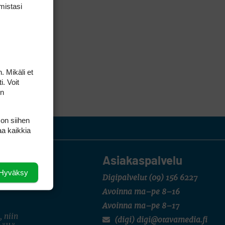
mis­tasi
. Mikäli et
i. Voit
on
 on siihen
aa kaikkia
Asiakaspalvelu
Hyväksy
Digipalvelut
(09) 156 6227
Avoinna ma–pe 8–16
Avoinna ma–pe 8–17
, niin
(digi) digi@otavamedia.fi