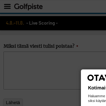
4.8.–11.8.
- Live Scoring -
Miksi tämä viesti tulisi poistaa?
*
Kotimai
Haluamme ta
siksi käytäm