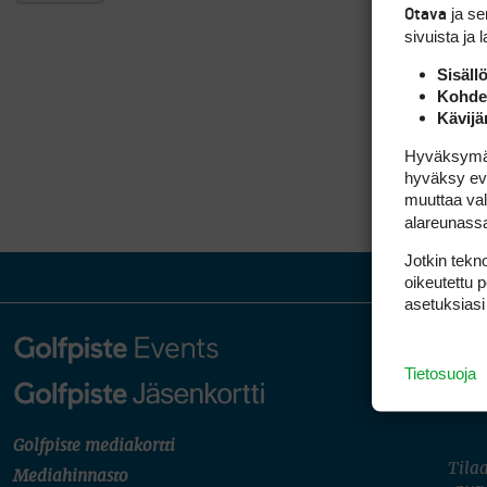
ja s
Otava
sivuista ja 
Sisäll
Kohden
Kävijä
Hyväksymällä
hyväksy eväs
muuttaa val
alareunass
Jotkin tekno
oikeutettu 
asetuksiasi
Tietosuoja
Golfpiste mediakortti
Tilaa
Mediahinnasto