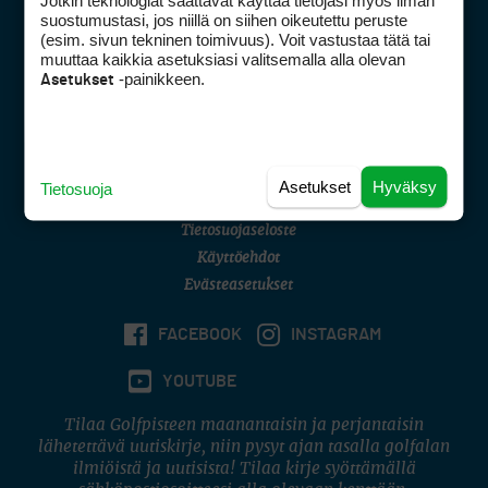
Jotkin teknologiat saattavat käyttää tietojasi myös ilman
Golfpisteen yhteystiedot
suostumustasi, jos niillä on siihen oikeutettu peruste
(esim. sivun tekninen toimivuus). Voit vastustaa tätä tai
DSA avoimuusraportti
muuttaa kaikkia asetuksiasi valitsemalla alla olevan
-painikkeen.
Asetukset
Asiakaspalvelu
Digipalvelut
(09) 156 6227
Avoinna ma–pe 8–16
Avoinna ma–pe 8–17
Asetukset
Hyväksy
Tietosuoja
(digi) digi@otavamedia.fi
Tietosuojaseloste
Käyttöehdot
Evästeasetukset
FACEBOOK
INSTAGRAM
YOUTUBE
Tilaa Golfpisteen maanantaisin ja perjantaisin
lähetettävä uutiskirje, niin pysyt ajan tasalla golfalan
ilmiöistä ja uutisista! Tilaa kirje syöttämällä