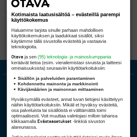
Kotimaista laatusisältöä – evästeillä parempi
käyttökokemus
Haluamme tarjota sinulle parhaan mahdollisen
käyttökokemuksen ja laadukkaat sisällöt, siksi
käytämme tällä sivustolla evästeitä ja vastaavia
teknologioita.
ja sen
(95) teknologia- ja mainoskumppania
Otava
keräävät tietoa (esim. vierailemis­tasi sivuista ja laitteesi
ominaisuuk­sista) seuraaviin käyttötarkoituksiin:
Sisällön ja palveluiden parantaminen
Kohdennettu mainonta ja markkinointi
Kävijämäärien ja mainonnan mittaaminen
Hyväksymällä evästeet, annat luvan tietojesi käsittelyyn
näihin käyttötarkoituksiin. Mikäli et hyväksy evästeitä,
osa palveluista tai sisällöistä ei välttämättä toimi
optimaalisesti. Voit muuttaa valintojasi milloin tahansa
Golfpiste mediakortti
klikkaamalla
-linkkiä sivuston
Evästeasetukset
Mediahinnasto
alareunassa.
Tietoa verkon kävijöistä