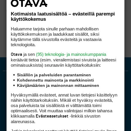
Kotimaista laatusisältöä – evästeillä parempi
käyttökokemus
Haluamme tarjota sinulle parhaan mahdollisen
käyttökokemuksen ja laadukkaat sisällöt, siksi
käytämme tällä sivustolla evästeitä ja vastaavia
teknologioita.
ja sen
(95) teknologia- ja mainoskumppania
Otava
keräävät tietoa (esim. vierailemis­tasi sivuista ja laitteesi
ominaisuuk­sista) seuraaviin käyttötarkoituksiin:
Sisällön ja palveluiden parantaminen
Kohdennettu mainonta ja markkinointi
Kävijämäärien ja mainonnan mittaaminen
Hyväksymällä evästeet, annat luvan tietojesi käsittelyyn
näihin käyttötarkoituksiin. Mikäli et hyväksy evästeitä,
osa palveluista tai sisällöistä ei välttämättä toimi
optimaalisesti. Voit muuttaa valintojasi milloin tahansa
Golfpiste mediakortti
klikkaamalla
-linkkiä sivuston
Evästeasetukset
Mediahinnasto
alareunassa.
Tietoa verkon kävijöistä