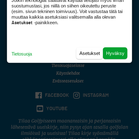
Jotkin teknologiat saattavat käyttää tietojasi myös ilman
Golfpisteen yhteystiedot
suostumustasi, jos niillä on siihen oikeutettu peruste
(esim. sivun tekninen toimivuus). Voit vastustaa tätä tai
DSA avoimuusraportti
muuttaa kaikkia asetuksiasi valitsemalla alla olevan
-painikkeen.
Asetukset
Asiakaspalvelu
Digipalvelut
(09) 156 6227
Avoinna ma–pe 8–16
Avoinna ma–pe 8–17
Asetukset
Hyväksy
Tietosuoja
(digi) digi@otavamedia.fi
Tietosuojaseloste
Käyttöehdot
Evästeasetukset
FACEBOOK
INSTAGRAM
YOUTUBE
Tilaa Golfpisteen maanantaisin ja perjantaisin
lähetettävä uutiskirje, niin pysyt ajan tasalla golfalan
ilmiöistä ja uutisista! Tilaa kirje syöttämällä