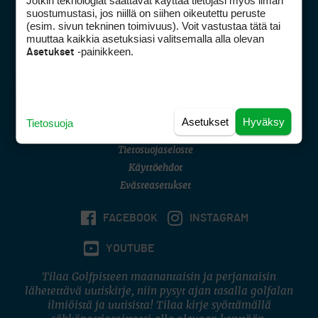
Jotkin teknologiat saattavat käyttää tietojasi myös ilman
Golfpisteen yhteystiedot
suostumustasi, jos niillä on siihen oikeutettu peruste
(esim. sivun tekninen toimivuus). Voit vastustaa tätä tai
DSA avoimuusraportti
muuttaa kaikkia asetuksiasi valitsemalla alla olevan
-painikkeen.
Asetukset
Asiakaspalvelu
Digipalvelut
(09) 156 6227
Avoinna ma–pe 8–16
Avoinna ma–pe 8–17
Asetukset
Hyväksy
Tietosuoja
(digi) digi@otavamedia.fi
Tietosuojaseloste
Käyttöehdot
Evästeasetukset
FACEBOOK
INSTAGRAM
YOUTUBE
Tilaa Golfpisteen maanantaisin ja perjantaisin
lähetettävä uutiskirje, niin pysyt ajan tasalla golfalan
ilmiöistä ja uutisista! Tilaa kirje syöttämällä