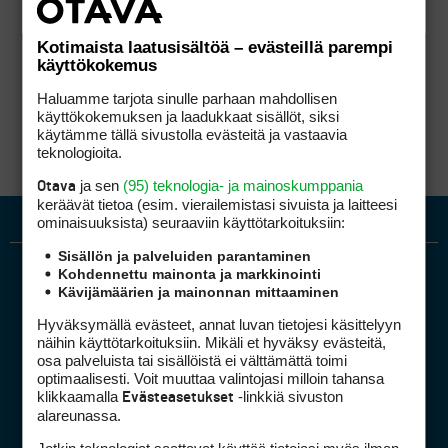
Kotimaista laatusisältöä – evästeillä parempi
käyttökokemus
Haluamme tarjota sinulle parhaan mahdollisen
käyttökokemuksen ja laadukkaat sisällöt, siksi
käytämme tällä sivustolla evästeitä ja vastaavia
teknologioita.
ja sen
(95) teknologia- ja mainoskumppania
Otava
keräävät tietoa (esim. vierailemis­tasi sivuista ja laitteesi
ominaisuuk­sista) seuraaviin käyttötarkoituksiin:
Sisällön ja palveluiden parantaminen
Kohdennettu mainonta ja markkinointi
Kävijämäärien ja mainonnan mittaaminen
Hyväksymällä evästeet, annat luvan tietojesi käsittelyyn
näihin käyttötarkoituksiin. Mikäli et hyväksy evästeitä,
osa palveluista tai sisällöistä ei välttämättä toimi
optimaalisesti. Voit muuttaa valintojasi milloin tahansa
Golfpiste mediakortti
klikkaamalla
-linkkiä sivuston
Evästeasetukset
Mediahinnasto
alareunassa.
Tietoa verkon kävijöistä