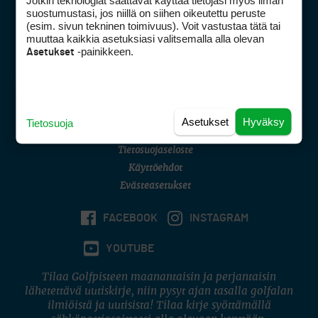
Jotkin teknologiat saattavat käyttää tietojasi myös ilman
Golfpisteen yhteystiedot
suostumustasi, jos niillä on siihen oikeutettu peruste
(esim. sivun tekninen toimivuus). Voit vastustaa tätä tai
DSA avoimuusraportti
muuttaa kaikkia asetuksiasi valitsemalla alla olevan
-painikkeen.
Asetukset
Asiakaspalvelu
Digipalvelut
(09) 156 6227
Avoinna ma–pe 8–16
Avoinna ma–pe 8–17
Asetukset
Hyväksy
Tietosuoja
(digi) digi@otavamedia.fi
Tietosuojaseloste
Käyttöehdot
Evästeasetukset
FACEBOOK
INSTAGRAM
YOUTUBE
Tilaa Golfpisteen maanantaisin ja perjantaisin
lähetettävä uutiskirje, niin pysyt ajan tasalla golfalan
ilmiöistä ja uutisista! Tilaa kirje syöttämällä