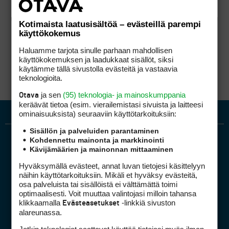
Kotimaista laatusisältöä – evästeillä parempi
käyttökokemus
Haluamme tarjota sinulle parhaan mahdollisen
käyttökokemuksen ja laadukkaat sisällöt, siksi
käytämme tällä sivustolla evästeitä ja vastaavia
teknologioita.
ja sen
(95) teknologia- ja mainoskumppania
Otava
keräävät tietoa (esim. vierailemis­tasi sivuista ja laitteesi
ominaisuuk­sista) seuraaviin käyttötarkoituksiin:
Sisällön ja palveluiden parantaminen
Kohdennettu mainonta ja markkinointi
Kävijämäärien ja mainonnan mittaaminen
Hyväksymällä evästeet, annat luvan tietojesi käsittelyyn
näihin käyttötarkoituksiin. Mikäli et hyväksy evästeitä,
osa palveluista tai sisällöistä ei välttämättä toimi
optimaalisesti. Voit muuttaa valintojasi milloin tahansa
Golfpiste mediakortti
klikkaamalla
-linkkiä sivuston
Evästeasetukset
Mediahinnasto
alareunassa.
Tietoa verkon kävijöistä