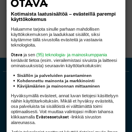
Kotimaista laatusisältöä – evästeillä parempi
käyttökokemus
Haluamme tarjota sinulle parhaan mahdollisen
käyttökokemuksen ja laadukkaat sisällöt, siksi
käytämme tällä sivustolla evästeitä ja vastaavia
teknologioita.
ja sen
(95) teknologia- ja mainoskumppania
Otava
keräävät tietoa (esim. vierailemis­tasi sivuista ja laitteesi
ominaisuuk­sista) seuraaviin käyttötarkoituksiin:
Sisällön ja palveluiden parantaminen
Kohdennettu mainonta ja markkinointi
Kävijämäärien ja mainonnan mittaaminen
Hyväksymällä evästeet, annat luvan tietojesi käsittelyyn
näihin käyttötarkoituksiin. Mikäli et hyväksy evästeitä,
osa palveluista tai sisällöistä ei välttämättä toimi
optimaalisesti. Voit muuttaa valintojasi milloin tahansa
Golfpiste mediakortti
klikkaamalla
-linkkiä sivuston
Evästeasetukset
Mediahinnasto
alareunassa.
Tietoa verkon kävijöistä