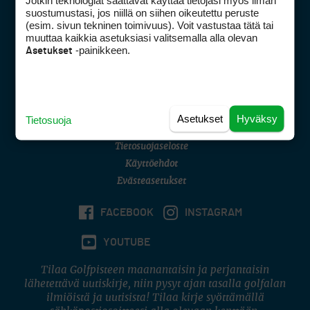
Jotkin teknologiat saattavat käyttää tietojasi myös ilman
Golfpisteen yhteystiedot
suostumustasi, jos niillä on siihen oikeutettu peruste
(esim. sivun tekninen toimivuus). Voit vastustaa tätä tai
DSA avoimuusraportti
muuttaa kaikkia asetuksiasi valitsemalla alla olevan
-painikkeen.
Asetukset
Asiakaspalvelu
Digipalvelut
(09) 156 6227
Avoinna ma–pe 8–16
Avoinna ma–pe 8–17
Asetukset
Hyväksy
Tietosuoja
(digi) digi@otavamedia.fi
Tietosuojaseloste
Käyttöehdot
Evästeasetukset
FACEBOOK
INSTAGRAM
YOUTUBE
Tilaa Golfpisteen maanantaisin ja perjantaisin
lähetettävä uutiskirje, niin pysyt ajan tasalla golfalan
ilmiöistä ja uutisista! Tilaa kirje syöttämällä