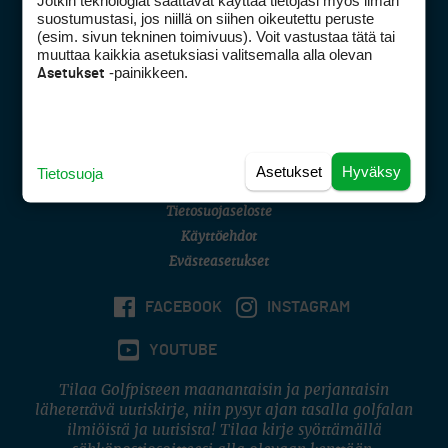
Jotkin teknologiat saattavat käyttää tietojasi myös ilman
Golfpisteen yhteystiedot
suostumustasi, jos niillä on siihen oikeutettu peruste
(esim. sivun tekninen toimivuus). Voit vastustaa tätä tai
DSA avoimuusraportti
muuttaa kaikkia asetuksiasi valitsemalla alla olevan
-painikkeen.
Asetukset
Asiakaspalvelu
Digipalvelut
(09) 156 6227
Avoinna ma–pe 8–16
Avoinna ma–pe 8–17
Asetukset
Hyväksy
Tietosuoja
(digi) digi@otavamedia.fi
Tietosuojaseloste
Käyttöehdot
Evästeasetukset
FACEBOOK
INSTAGRAM
YOUTUBE
Tilaa Golfpisteen maanantaisin ja perjantaisin
lähetettävä uutiskirje, niin pysyt ajan tasalla golfalan
ilmiöistä ja uutisista! Tilaa kirje syöttämällä