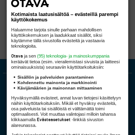
Kotimaista laatusisältöä – evästeillä parempi
käyttökokemus
Haluamme tarjota sinulle parhaan mahdollisen
käyttökokemuksen ja laadukkaat sisällöt, siksi
käytämme tällä sivustolla evästeitä ja vastaavia
teknologioita.
ja sen
(95) teknologia- ja mainoskumppania
Otava
keräävät tietoa (esim. vierailemis­tasi sivuista ja laitteesi
ominaisuuk­sista) seuraaviin käyttötarkoituksiin:
Sisällön ja palveluiden parantaminen
Kohdennettu mainonta ja markkinointi
Kävijämäärien ja mainonnan mittaaminen
Hyväksymällä evästeet, annat luvan tietojesi käsittelyyn
näihin käyttötarkoituksiin. Mikäli et hyväksy evästeitä,
osa palveluista tai sisällöistä ei välttämättä toimi
optimaalisesti. Voit muuttaa valintojasi milloin tahansa
Golfpiste mediakortti
klikkaamalla
-linkkiä sivuston
Evästeasetukset
Mediahinnasto
alareunassa.
Tietoa verkon kävijöistä