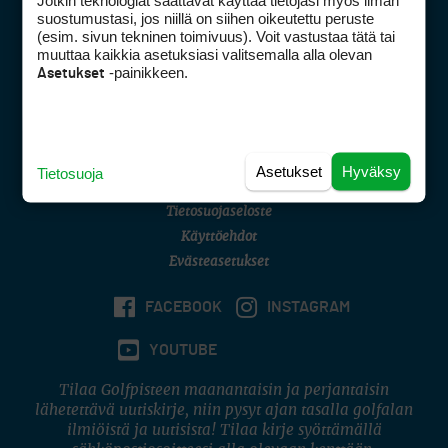
Jotkin teknologiat saattavat käyttää tietojasi myös ilman
Golfpisteen yhteystiedot
suostumustasi, jos niillä on siihen oikeutettu peruste
(esim. sivun tekninen toimivuus). Voit vastustaa tätä tai
DSA avoimuusraportti
muuttaa kaikkia asetuksiasi valitsemalla alla olevan
-painikkeen.
Asetukset
Asiakaspalvelu
Digipalvelut
(09) 156 6227
Avoinna ma–pe 8–16
Avoinna ma–pe 8–17
Asetukset
Hyväksy
Tietosuoja
(digi) digi@otavamedia.fi
Tietosuojaseloste
Käyttöehdot
Evästeasetukset
FACEBOOK
INSTAGRAM
YOUTUBE
Tilaa Golfpisteen maanantaisin ja perjantaisin
lähetettävä uutiskirje, niin pysyt ajan tasalla golfalan
ilmiöistä ja uutisista! Tilaa kirje syöttämällä