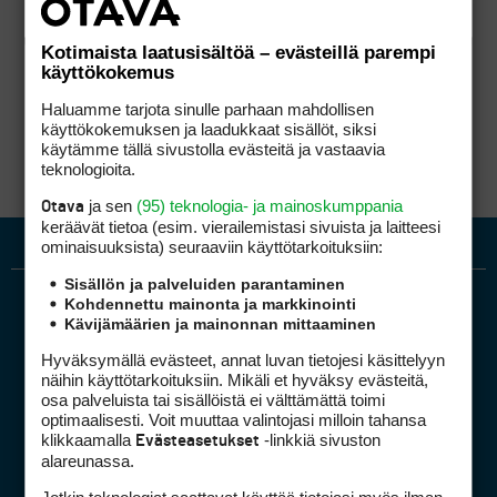
Kotimaista laatusisältöä – evästeillä parempi
käyttökokemus
Haluamme tarjota sinulle parhaan mahdollisen
käyttökokemuksen ja laadukkaat sisällöt, siksi
käytämme tällä sivustolla evästeitä ja vastaavia
teknologioita.
ja sen
(95) teknologia- ja mainoskumppania
Otava
keräävät tietoa (esim. vierailemis­tasi sivuista ja laitteesi
ominaisuuk­sista) seuraaviin käyttötarkoituksiin:
Sisällön ja palveluiden parantaminen
Kohdennettu mainonta ja markkinointi
Kävijämäärien ja mainonnan mittaaminen
Hyväksymällä evästeet, annat luvan tietojesi käsittelyyn
näihin käyttötarkoituksiin. Mikäli et hyväksy evästeitä,
osa palveluista tai sisällöistä ei välttämättä toimi
optimaalisesti. Voit muuttaa valintojasi milloin tahansa
Golfpiste mediakortti
klikkaamalla
-linkkiä sivuston
Evästeasetukset
Mediahinnasto
alareunassa.
Tietoa verkon kävijöistä