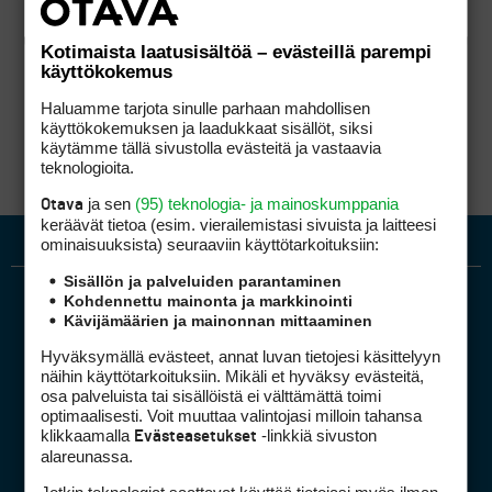
Kotimaista laatusisältöä – evästeillä parempi
käyttökokemus
Haluamme tarjota sinulle parhaan mahdollisen
käyttökokemuksen ja laadukkaat sisällöt, siksi
käytämme tällä sivustolla evästeitä ja vastaavia
teknologioita.
ja sen
(95) teknologia- ja mainoskumppania
Otava
keräävät tietoa (esim. vierailemis­tasi sivuista ja laitteesi
ominaisuuk­sista) seuraaviin käyttötarkoituksiin:
Sisällön ja palveluiden parantaminen
Kohdennettu mainonta ja markkinointi
Kävijämäärien ja mainonnan mittaaminen
Hyväksymällä evästeet, annat luvan tietojesi käsittelyyn
näihin käyttötarkoituksiin. Mikäli et hyväksy evästeitä,
osa palveluista tai sisällöistä ei välttämättä toimi
optimaalisesti. Voit muuttaa valintojasi milloin tahansa
Golfpiste mediakortti
klikkaamalla
-linkkiä sivuston
Evästeasetukset
Mediahinnasto
alareunassa.
Tietoa verkon kävijöistä