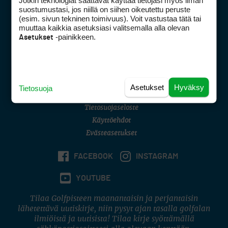
Jotkin teknologiat saattavat käyttää tietojasi myös ilman
Golfpisteen yhteystiedot
suostumustasi, jos niillä on siihen oikeutettu peruste
(esim. sivun tekninen toimivuus). Voit vastustaa tätä tai
DSA avoimuusraportti
muuttaa kaikkia asetuksiasi valitsemalla alla olevan
-painikkeen.
Asetukset
Asiakaspalvelu
Digipalvelut
(09) 156 6227
Avoinna ma–pe 8–16
Avoinna ma–pe 8–17
Asetukset
Hyväksy
Tietosuoja
(digi) digi@otavamedia.fi
Tietosuojaseloste
Käyttöehdot
Evästeasetukset
FACEBOOK
INSTAGRAM
YOUTUBE
Tilaa Golfpisteen maanantaisin ja perjantaisin
lähetettävä uutiskirje, niin pysyt ajan tasalla golfalan
ilmiöistä ja uutisista! Tilaa kirje syöttämällä