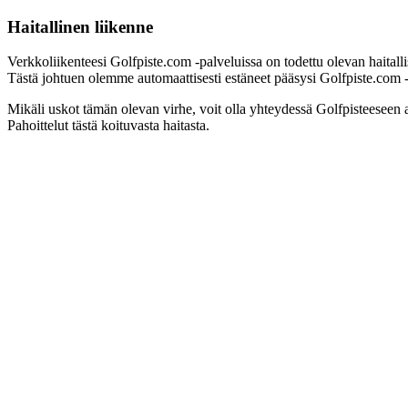
Haitallinen liikenne
Verkkoliikenteesi Golfpiste.com -palveluissa on todettu olevan haitall
Tästä johtuen olemme automaattisesti estäneet pääsysi Golfpiste.com -pa
Mikäli uskot tämän olevan virhe, voit olla yhteydessä Golfpisteeseen 
Pahoittelut tästä koituvasta haitasta.