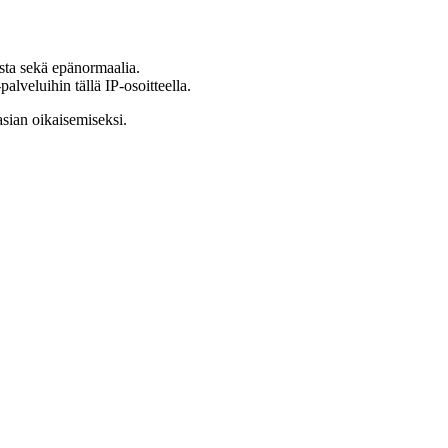
ista sekä epänormaalia.
lveluihin tällä IP-osoitteella.
asian oikaisemiseksi.