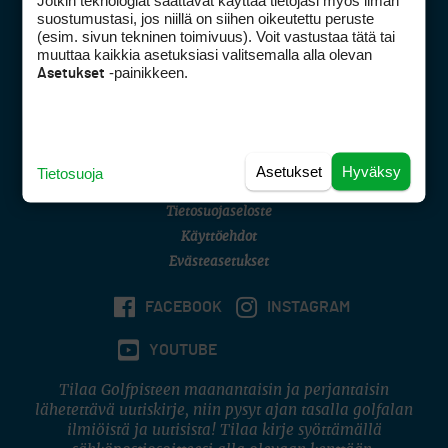
Jotkin teknologiat saattavat käyttää tietojasi myös ilman
Golfpisteen yhteystiedot
suostumustasi, jos niillä on siihen oikeutettu peruste
(esim. sivun tekninen toimivuus). Voit vastustaa tätä tai
DSA avoimuusraportti
muuttaa kaikkia asetuksiasi valitsemalla alla olevan
-painikkeen.
Asetukset
Asiakaspalvelu
Digipalvelut
(09) 156 6227
Avoinna ma–pe 8–16
Avoinna ma–pe 8–17
Asetukset
Hyväksy
Tietosuoja
(digi) digi@otavamedia.fi
Tietosuojaseloste
Käyttöehdot
Evästeasetukset
FACEBOOK
INSTAGRAM
YOUTUBE
Tilaa Golfpisteen maanantaisin ja perjantaisin
lähetettävä uutiskirje, niin pysyt ajan tasalla golfalan
ilmiöistä ja uutisista! Tilaa kirje syöttämällä