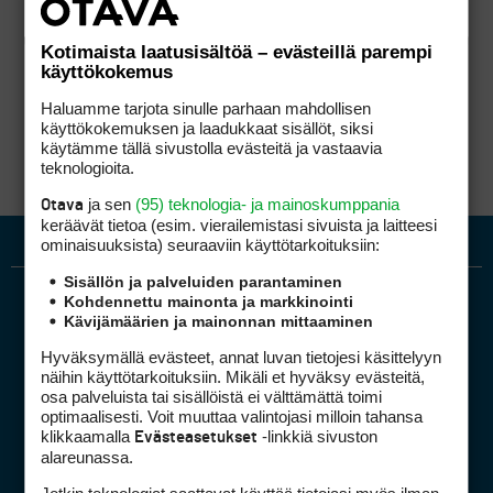
Kotimaista laatusisältöä – evästeillä parempi
käyttökokemus
Haluamme tarjota sinulle parhaan mahdollisen
käyttökokemuksen ja laadukkaat sisällöt, siksi
käytämme tällä sivustolla evästeitä ja vastaavia
teknologioita.
ja sen
(95) teknologia- ja mainoskumppania
Otava
keräävät tietoa (esim. vierailemis­tasi sivuista ja laitteesi
ominaisuuk­sista) seuraaviin käyttötarkoituksiin:
Sisällön ja palveluiden parantaminen
Kohdennettu mainonta ja markkinointi
Kävijämäärien ja mainonnan mittaaminen
Hyväksymällä evästeet, annat luvan tietojesi käsittelyyn
näihin käyttötarkoituksiin. Mikäli et hyväksy evästeitä,
osa palveluista tai sisällöistä ei välttämättä toimi
optimaalisesti. Voit muuttaa valintojasi milloin tahansa
Golfpiste mediakortti
klikkaamalla
-linkkiä sivuston
Evästeasetukset
Mediahinnasto
alareunassa.
Tietoa verkon kävijöistä