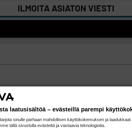
ILMOITA ASIATON VIESTI
sta laatusisältöä – evästeillä parempi käyttök
rjota sinulle parhaan mahdollisen käyttökokemuksen ja laadukkaat s
me tällä sivustolla evästeitä ja vastaavia teknologioita.