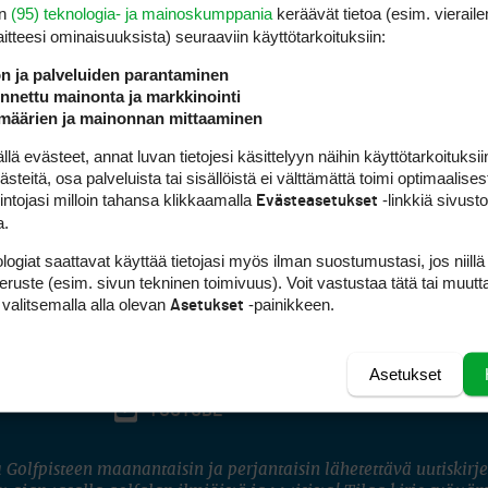
en
(95) teknologia- ja mainoskumppania
keräävät tietoa (esim. vieraile
laitteesi ominaisuuk­sista) seuraaviin käyttötarkoituksiin:
ön ja palveluiden parantaminen
nettu mainonta ja markkinointi
määrien ja mainonnan mittaaminen
 evästeet, annat luvan tietojesi käsittelyyn näihin käyttötarkoituksiin
teitä, osa palveluista tai sisällöistä ei välttämättä toimi optimaalisest
intojasi milloin tahansa klikkaamalla
-linkkiä sivust
Evästeasetukset
a.
logiat saattavat käyttää tietojasi myös ilman suostumustasi, jos niillä
peruste (esim. sivun tekninen toimivuus). Voit vastustaa tätä tai muutt
 valitsemalla alla olevan
-painikkeen.
Asetukset
Asetukset
FACEBOOK
INSTAGRAM
YOUTUBE
 Golfpisteen maanantaisin ja perjantaisin lähetettävä uutiskirje