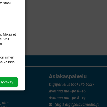
mis­tasi
. Mikäli et
i. Voit
on
 on siihen
aa kaikkia
Asiakaspalvelu
Hyväksy
Digipalvelut
(09) 156 6227
Avoinna ma–pe 8–16
Avoinna ma–pe 8–17
, niin
(digi) digi@otavamedia.fi