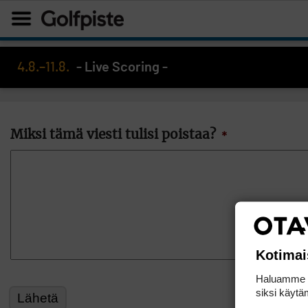
4.8.–11.8.
- Live Scoring -
Miksi tämä viesti tulisi poistaa?
*
Kotimai
Haluamme ta
siksi käytäm