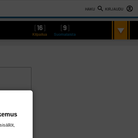
HAKU
KIRJAUDU
[
16
]
[
9
]
Kilpailua
Suomalaista
okemus
isällöt,