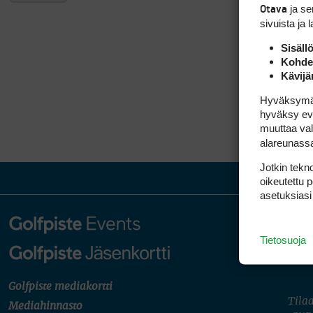
ja s
Otava
sivuista ja 
Sisäll
Kohden
Kävijä
Hyväksymällä
hyväksy eväs
muuttaa val
alareunass
Jotkin tekno
oikeutettu 
asetuksiasi
Tietosuoja
Golfpiste mediakortti
Tilaa
Mediahinnasto