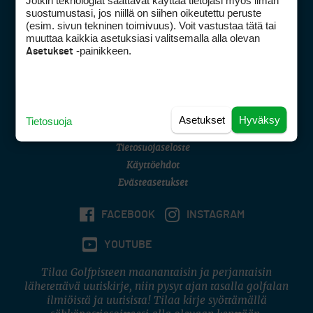
Jotkin teknologiat saattavat käyttää tietojasi myös ilman
Golfpisteen yhteystiedot
suostumustasi, jos niillä on siihen oikeutettu peruste
(esim. sivun tekninen toimivuus). Voit vastustaa tätä tai
DSA avoimuusraportti
muuttaa kaikkia asetuksiasi valitsemalla alla olevan
-painikkeen.
Asetukset
Asiakaspalvelu
Digipalvelut
(09) 156 6227
Avoinna ma–pe 8–16
Avoinna ma–pe 8–17
Asetukset
Hyväksy
Tietosuoja
(digi) digi@otavamedia.fi
Tietosuojaseloste
Käyttöehdot
Evästeasetukset
FACEBOOK
INSTAGRAM
YOUTUBE
Tilaa Golfpisteen maanantaisin ja perjantaisin
lähetettävä uutiskirje, niin pysyt ajan tasalla golfalan
ilmiöistä ja uutisista! Tilaa kirje syöttämällä