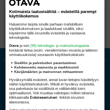
Kotimaista laatusisältöä – evästeillä parempi
käyttökokemus
Haluamme tarjota sinulle parhaan mahdollisen
käyttökokemuksen ja laadukkaat sisällöt, siksi
käytämme tällä sivustolla evästeitä ja vastaavia
teknologioita.
ja sen
(95) teknologia- ja mainoskumppania
Otava
keräävät tietoa (esim. vierailemis­tasi sivuista ja laitteesi
ominaisuuk­sista) seuraaviin käyttötarkoituksiin:
Sisällön ja palveluiden parantaminen
Kohdennettu mainonta ja markkinointi
Kävijämäärien ja mainonnan mittaaminen
Hyväksymällä evästeet, annat luvan tietojesi käsittelyyn
näihin käyttötarkoituksiin. Mikäli et hyväksy evästeitä,
osa palveluista tai sisällöistä ei välttämättä toimi
optimaalisesti. Voit muuttaa valintojasi milloin tahansa
Golfpiste mediakortti
klikkaamalla
-linkkiä sivuston
Evästeasetukset
Mediahinnasto
alareunassa.
Tietoa verkon kävijöistä