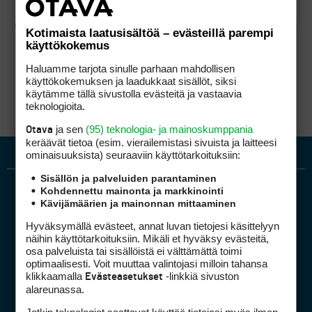
Kotimaista laatusisältöä – evästeillä parempi
käyttökokemus
Haluamme tarjota sinulle parhaan mahdollisen
käyttökokemuksen ja laadukkaat sisällöt, siksi
käytämme tällä sivustolla evästeitä ja vastaavia
teknologioita.
ja sen
(95) teknologia- ja mainoskumppania
Otava
keräävät tietoa (esim. vierailemis­tasi sivuista ja laitteesi
ominaisuuk­sista) seuraaviin käyttötarkoituksiin:
Sisällön ja palveluiden parantaminen
Kohdennettu mainonta ja markkinointi
Kävijämäärien ja mainonnan mittaaminen
Hyväksymällä evästeet, annat luvan tietojesi käsittelyyn
näihin käyttötarkoituksiin. Mikäli et hyväksy evästeitä,
osa palveluista tai sisällöistä ei välttämättä toimi
optimaalisesti. Voit muuttaa valintojasi milloin tahansa
Golfpiste mediakortti
klikkaamalla
-linkkiä sivuston
Evästeasetukset
Mediahinnasto
alareunassa.
Tietoa verkon kävijöistä