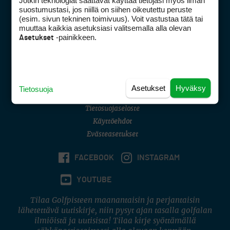
Jotkin teknologiat saattavat käyttää tietojasi myös ilman
Golfpisteen yhteystiedot
suostumustasi, jos niillä on siihen oikeutettu peruste
(esim. sivun tekninen toimivuus). Voit vastustaa tätä tai
DSA avoimuusraportti
muuttaa kaikkia asetuksiasi valitsemalla alla olevan
-painikkeen.
Asetukset
Asiakaspalvelu
Digipalvelut
(09) 156 6227
Avoinna ma–pe 8–16
Avoinna ma–pe 8–17
Asetukset
Hyväksy
Tietosuoja
(digi) digi@otavamedia.fi
Tietosuojaseloste
Käyttöehdot
Evästeasetukset
FACEBOOK
INSTAGRAM
YOUTUBE
Tilaa Golfpisteen maanantaisin ja perjantaisin
lähetettävä uutiskirje, niin pysyt ajan tasalla golfalan
ilmiöistä ja uutisista! Tilaa kirje syöttämällä