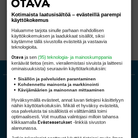
Kotimaista laatusisältöä – evästeillä parempi
käyttökokemus
Haluamme tarjota sinulle parhaan mahdollisen
käyttökokemuksen ja laadukkaat sisällöt, siksi
käytämme tällä sivustolla evästeitä ja vastaavia
teknologioita.
ja sen
(95) teknologia- ja mainoskumppania
Otava
keräävät tietoa (esim. vierailemis­tasi sivuista ja laitteesi
ominaisuuk­sista) seuraaviin käyttötarkoituksiin:
Sisällön ja palveluiden parantaminen
Kohdennettu mainonta ja markkinointi
Kävijämäärien ja mainonnan mittaaminen
Hyväksymällä evästeet, annat luvan tietojesi käsittelyyn
näihin käyttötarkoituksiin. Mikäli et hyväksy evästeitä,
osa palveluista tai sisällöistä ei välttämättä toimi
optimaalisesti. Voit muuttaa valintojasi milloin tahansa
Golfpiste mediakortti
klikkaamalla
-linkkiä sivuston
Evästeasetukset
Mediahinnasto
alareunassa.
Tietoa verkon kävijöistä