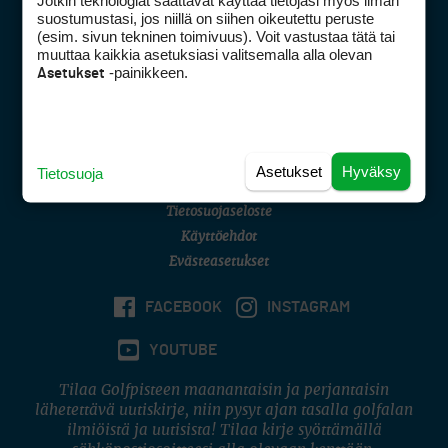
Jotkin teknologiat saattavat käyttää tietojasi myös ilman
Golfpisteen yhteystiedot
suostumustasi, jos niillä on siihen oikeutettu peruste
(esim. sivun tekninen toimivuus). Voit vastustaa tätä tai
DSA avoimuusraportti
muuttaa kaikkia asetuksiasi valitsemalla alla olevan
-painikkeen.
Asetukset
Asiakaspalvelu
Digipalvelut
(09) 156 6227
Avoinna ma–pe 8–16
Avoinna ma–pe 8–17
Asetukset
Hyväksy
Tietosuoja
(digi) digi@otavamedia.fi
Tietosuojaseloste
Käyttöehdot
Evästeasetukset
FACEBOOK
INSTAGRAM
YOUTUBE
Tilaa Golfpisteen maanantaisin ja perjantaisin
lähetettävä uutiskirje, niin pysyt ajan tasalla golfalan
ilmiöistä ja uutisista! Tilaa kirje syöttämällä