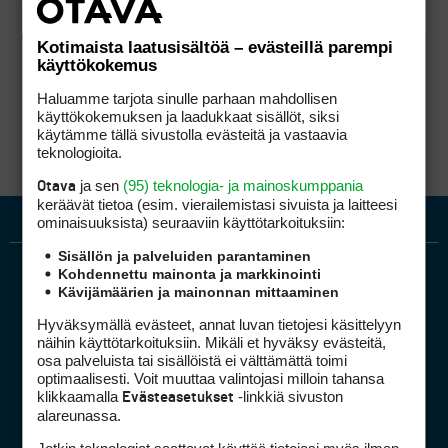
Kotimaista laatusisältöä – evästeillä parempi
käyttökokemus
Haluamme tarjota sinulle parhaan mahdollisen
käyttökokemuksen ja laadukkaat sisällöt, siksi
käytämme tällä sivustolla evästeitä ja vastaavia
teknologioita.
ja sen
(95) teknologia- ja mainoskumppania
Otava
keräävät tietoa (esim. vierailemis­tasi sivuista ja laitteesi
ominaisuuk­sista) seuraaviin käyttötarkoituksiin:
Sisällön ja palveluiden parantaminen
Kohdennettu mainonta ja markkinointi
Kävijämäärien ja mainonnan mittaaminen
Hyväksymällä evästeet, annat luvan tietojesi käsittelyyn
näihin käyttötarkoituksiin. Mikäli et hyväksy evästeitä,
osa palveluista tai sisällöistä ei välttämättä toimi
optimaalisesti. Voit muuttaa valintojasi milloin tahansa
Golfpiste mediakortti
klikkaamalla
-linkkiä sivuston
Evästeasetukset
Mediahinnasto
alareunassa.
Tietoa verkon kävijöistä