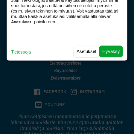
Jotkin teknologiat saattavat käyttää tietojasi myös ilman
Golfpisteen yhteystiedot
suostumustasi, jos niillä on siihen oikeutettu peruste
(esim. sivun tekninen toimivuus). Voit vastustaa tätä tai
DSA avoimuusraportti
muuttaa kaikkia asetuksiasi valitsemalla alla olevan
-painikkeen.
Asetukset
Asiakaspalvelu
Digipalvelut
(09) 156 6227
Avoinna ma–pe 8–16
Avoinna ma–pe 8–17
Asetukset
Hyväksy
Tietosuoja
(digi) digi@otavamedia.fi
Tietosuojaseloste
Käyttöehdot
Evästeasetukset
FACEBOOK
INSTAGRAM
YOUTUBE
Tilaa Golfpisteen maanantaisin ja perjantaisin
lähetettävä uutiskirje, niin pysyt ajan tasalla golfalan
ilmiöistä ja uutisista! Tilaa kirje syöttämällä