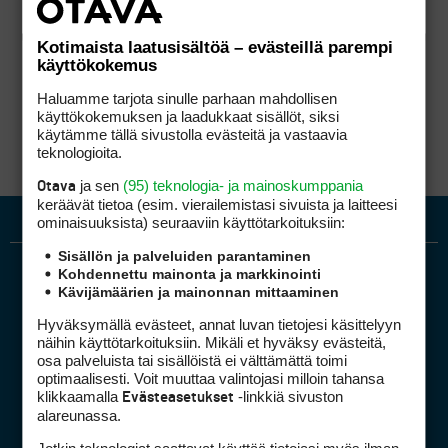
Kotimaista laatusisältöä – evästeillä parempi
käyttökokemus
Haluamme tarjota sinulle parhaan mahdollisen
käyttökokemuksen ja laadukkaat sisällöt, siksi
käytämme tällä sivustolla evästeitä ja vastaavia
teknologioita.
ja sen
(95) teknologia- ja mainoskumppania
Otava
keräävät tietoa (esim. vierailemis­tasi sivuista ja laitteesi
ominaisuuk­sista) seuraaviin käyttötarkoituksiin:
Sisällön ja palveluiden parantaminen
Kohdennettu mainonta ja markkinointi
Kävijämäärien ja mainonnan mittaaminen
Hyväksymällä evästeet, annat luvan tietojesi käsittelyyn
näihin käyttötarkoituksiin. Mikäli et hyväksy evästeitä,
osa palveluista tai sisällöistä ei välttämättä toimi
optimaalisesti. Voit muuttaa valintojasi milloin tahansa
Golfpiste mediakortti
klikkaamalla
-linkkiä sivuston
Evästeasetukset
Mediahinnasto
alareunassa.
Tietoa verkon kävijöistä