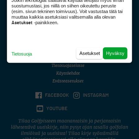
Jotkin teknologiat saattavat käyttää tietojasi myös ilman
Golfpisteen yhteystiedot
suostumustasi, jos niillä on siihen oikeutettu peruste
(esim. sivun tekninen toimivuus). Voit vastustaa tätä tai
DSA avoimuusraportti
muuttaa kaikkia asetuksiasi valitsemalla alla olevan
-painikkeen.
Asetukset
Asiakaspalvelu
Digipalvelut
(09) 156 6227
Avoinna ma–pe 8–16
Avoinna ma–pe 8–17
Asetukset
Hyväksy
Tietosuoja
(digi) digi@otavamedia.fi
Tietosuojaseloste
Käyttöehdot
Evästeasetukset
FACEBOOK
INSTAGRAM
YOUTUBE
Tilaa Golfpisteen maanantaisin ja perjantaisin
lähetettävä uutiskirje, niin pysyt ajan tasalla golfalan
ilmiöistä ja uutisista! Tilaa kirje syöttämällä