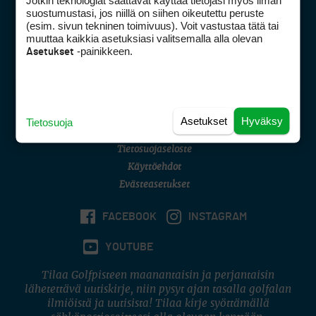
Jotkin teknologiat saattavat käyttää tietojasi myös ilman
Golfpisteen yhteystiedot
suostumustasi, jos niillä on siihen oikeutettu peruste
(esim. sivun tekninen toimivuus). Voit vastustaa tätä tai
DSA avoimuusraportti
muuttaa kaikkia asetuksiasi valitsemalla alla olevan
-painikkeen.
Asetukset
Asiakaspalvelu
Digipalvelut
(09) 156 6227
Avoinna ma–pe 8–16
Avoinna ma–pe 8–17
Asetukset
Hyväksy
Tietosuoja
(digi) digi@otavamedia.fi
Tietosuojaseloste
Käyttöehdot
Evästeasetukset
FACEBOOK
INSTAGRAM
YOUTUBE
Tilaa Golfpisteen maanantaisin ja perjantaisin
lähetettävä uutiskirje, niin pysyt ajan tasalla golfalan
ilmiöistä ja uutisista! Tilaa kirje syöttämällä