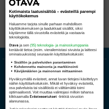
Kotimaista laatusisältöä – evästeillä parempi
käyttökokemus
Haluamme tarjota sinulle parhaan mahdollisen
käyttökokemuksen ja laadukkaat sisällöt, siksi
käytämme tällä sivustolla evästeitä ja vastaavia
teknologioita.
ja sen
(95) teknologia- ja mainoskumppania
Otava
keräävät tietoa (esim. vierailemis­tasi sivuista ja laitteesi
ominaisuuk­sista) seuraaviin käyttötarkoituksiin:
Sisällön ja palveluiden parantaminen
Kohdennettu mainonta ja markkinointi
Kävijämäärien ja mainonnan mittaaminen
Hyväksymällä evästeet, annat luvan tietojesi käsittelyyn
näihin käyttötarkoituksiin. Mikäli et hyväksy evästeitä,
osa palveluista tai sisällöistä ei välttämättä toimi
optimaalisesti. Voit muuttaa valintojasi milloin tahansa
Golfpiste mediakortti
klikkaamalla
-linkkiä sivuston
Evästeasetukset
Mediahinnasto
alareunassa.
Tietoa verkon kävijöistä