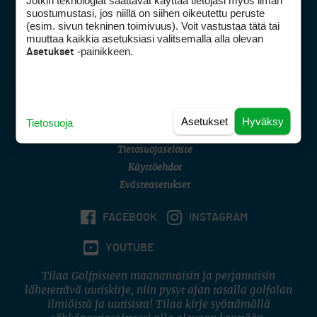
Jotkin teknologiat saattavat käyttää tietojasi myös ilman
Golfpisteen yhteystiedot
suostumustasi, jos niillä on siihen oikeutettu peruste
(esim. sivun tekninen toimivuus). Voit vastustaa tätä tai
DSA avoimuusraportti
muuttaa kaikkia asetuksiasi valitsemalla alla olevan
-painikkeen.
Asetukset
Asiakaspalvelu
Digipalvelut
(09) 156 6227
Avoinna ma–pe 8–16
Avoinna ma–pe 8–17
Asetukset
Hyväksy
Tietosuoja
(digi) digi@otavamedia.fi
Tietosuojaseloste
Käyttöehdot
Evästeasetukset
FACEBOOK
INSTAGRAM
YOUTUBE
Tilaa Golfpisteen maanantaisin ja perjantaisin
lähetettävä uutiskirje, niin pysyt ajan tasalla golfalan
ilmiöistä ja uutisista! Tilaa kirje syöttämällä