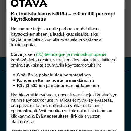
Kotimaista laatusisältöä – evästeillä parempi
käyttökokemus
Haluamme tarjota sinulle parhaan mahdollisen
käyttökokemuksen ja laadukkaat sisällöt, siksi
käytämme tällä sivustolla evästeitä ja vastaavia
teknologioita.
ja sen
(95) teknologia- ja mainoskumppania
Otava
keräävät tietoa (esim. vierailemis­tasi sivuista ja laitteesi
ominaisuuk­sista) seuraaviin käyttötarkoituksiin:
Sisällön ja palveluiden parantaminen
Kohdennettu mainonta ja markkinointi
Kävijämäärien ja mainonnan mittaaminen
Hyväksymällä evästeet, annat luvan tietojesi käsittelyyn
näihin käyttötarkoituksiin. Mikäli et hyväksy evästeitä,
osa palveluista tai sisällöistä ei välttämättä toimi
optimaalisesti. Voit muuttaa valintojasi milloin tahansa
Golfpiste mediakortti
klikkaamalla
-linkkiä sivuston
Evästeasetukset
Mediahinnasto
alareunassa.
Tietoa verkon kävijöistä