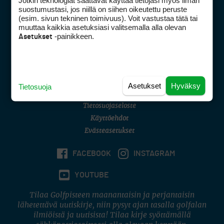
Jotkin teknologiat saattavat käyttää tietojasi myös ilman
Golfpisteen yhteystiedot
suostumustasi, jos niillä on siihen oikeutettu peruste
(esim. sivun tekninen toimivuus). Voit vastustaa tätä tai
DSA avoimuusraportti
muuttaa kaikkia asetuksiasi valitsemalla alla olevan
-painikkeen.
Asetukset
Asiakaspalvelu
Digipalvelut
(09) 156 6227
Avoinna ma–pe 8–16
Avoinna ma–pe 8–17
Asetukset
Hyväksy
Tietosuoja
(digi) digi@otavamedia.fi
Tietosuojaseloste
Käyttöehdot
Evästeasetukset
FACEBOOK
INSTAGRAM
YOUTUBE
Tilaa Golfpisteen maanantaisin ja perjantaisin
lähetettävä uutiskirje, niin pysyt ajan tasalla golfalan
ilmiöistä ja uutisista! Tilaa kirje syöttämällä