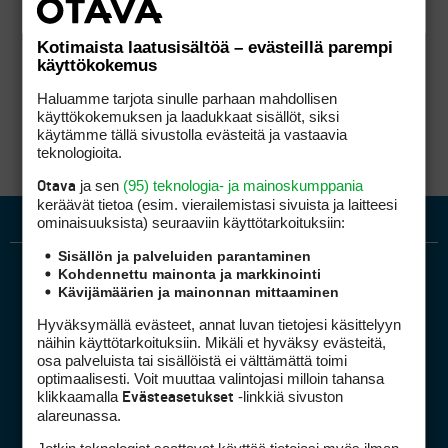
Kotimaista laatusisältöä – evästeillä parempi
käyttökokemus
Haluamme tarjota sinulle parhaan mahdollisen
käyttökokemuksen ja laadukkaat sisällöt, siksi
käytämme tällä sivustolla evästeitä ja vastaavia
teknologioita.
ja sen
(95) teknologia- ja mainoskumppania
Otava
keräävät tietoa (esim. vierailemis­tasi sivuista ja laitteesi
ominaisuuk­sista) seuraaviin käyttötarkoituksiin:
Sisällön ja palveluiden parantaminen
Kohdennettu mainonta ja markkinointi
Kävijämäärien ja mainonnan mittaaminen
Hyväksymällä evästeet, annat luvan tietojesi käsittelyyn
näihin käyttötarkoituksiin. Mikäli et hyväksy evästeitä,
osa palveluista tai sisällöistä ei välttämättä toimi
optimaalisesti. Voit muuttaa valintojasi milloin tahansa
Golfpiste mediakortti
klikkaamalla
-linkkiä sivuston
Evästeasetukset
Mediahinnasto
alareunassa.
Tietoa verkon kävijöistä