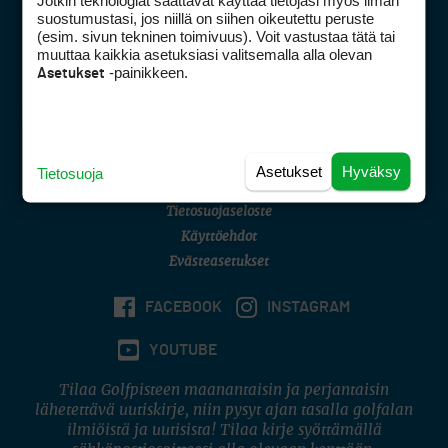
Jotkin teknologiat saattavat käyttää tietojasi myös ilman
Golfpisteen yhteystiedot
suostumustasi, jos niillä on siihen oikeutettu peruste
(esim. sivun tekninen toimivuus). Voit vastustaa tätä tai
DSA avoimuusraportti
muuttaa kaikkia asetuksiasi valitsemalla alla olevan
-painikkeen.
Asetukset
Asiakaspalvelu
Digipalvelut
(09) 156 6227
Avoinna ma–pe 8–16
Avoinna ma–pe 8–17
Asetukset
Hyväksy
Tietosuoja
(digi) digi@otavamedia.fi
Tietosuojaseloste
Käyttöehdot
Evästeasetukset
FACEBOOK
INSTAGRAM
YOUTUBE
Tilaa Golfpisteen maanantaisin ja perjantaisin
lähetettävä uutiskirje, niin pysyt ajan tasalla golfalan
ilmiöistä ja uutisista! Tilaa kirje syöttämällä