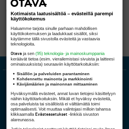
Kotimaista laatusisältöä – evästeillä parempi
käyttökokemus
Haluamme tarjota sinulle parhaan mahdollisen
käyttökokemuksen ja laadukkaat sisällöt, siksi
käytämme tällä sivustolla evästeitä ja vastaavia
teknologioita.
ja sen
(95) teknologia- ja mainoskumppania
Otava
keräävät tietoa (esim. vierailemis­tasi sivuista ja laitteesi
ominaisuuk­sista) seuraaviin käyttötarkoituksiin:
Sisällön ja palveluiden parantaminen
Kohdennettu mainonta ja markkinointi
Kävijämäärien ja mainonnan mittaaminen
Hyväksymällä evästeet, annat luvan tietojesi käsittelyyn
näihin käyttötarkoituksiin. Mikäli et hyväksy evästeitä,
osa palveluista tai sisällöistä ei välttämättä toimi
optimaalisesti. Voit muuttaa valintojasi milloin tahansa
Golfpiste mediakortti
klikkaamalla
-linkkiä sivuston
Evästeasetukset
Mediahinnasto
alareunassa.
Tietoa verkon kävijöistä