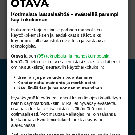
Kotimaista laatusisältöä – evästeillä parempi
käyttökokemus
Haluamme tarjota sinulle parhaan mahdollisen
käyttökokemuksen ja laadukkaat sisällöt, siksi
käytämme tällä sivustolla evästeitä ja vastaavia
teknologioita.
ja sen
(95) teknologia- ja mainoskumppania
Otava
keräävät tietoa (esim. vierailemis­tasi sivuista ja laitteesi
ominaisuuk­sista) seuraaviin käyttötarkoituksiin:
Sisällön ja palveluiden parantaminen
Kohdennettu mainonta ja markkinointi
Kävijämäärien ja mainonnan mittaaminen
Hyväksymällä evästeet, annat luvan tietojesi käsittelyyn
näihin käyttötarkoituksiin. Mikäli et hyväksy evästeitä,
osa palveluista tai sisällöistä ei välttämättä toimi
optimaalisesti. Voit muuttaa valintojasi milloin tahansa
Golfpiste mediakortti
klikkaamalla
-linkkiä sivuston
Evästeasetukset
Mediahinnasto
alareunassa.
Tietoa verkon kävijöistä