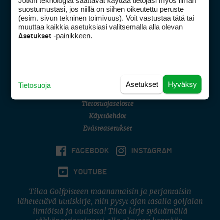
Jotkin teknologiat saattavat käyttää tietojasi myös ilman
Golfpisteen yhteystiedot
suostumustasi, jos niillä on siihen oikeutettu peruste
(esim. sivun tekninen toimivuus). Voit vastustaa tätä tai
DSA avoimuusraportti
muuttaa kaikkia asetuksiasi valitsemalla alla olevan
-painikkeen.
Asetukset
Asiakaspalvelu
Digipalvelut
(09) 156 6227
Avoinna ma–pe 8–16
Avoinna ma–pe 8–17
Asetukset
Hyväksy
Tietosuoja
(digi) digi@otavamedia.fi
Tietosuojaseloste
Käyttöehdot
Evästeasetukset
FACEBOOK
INSTAGRAM
YOUTUBE
Tilaa Golfpisteen maanantaisin ja perjantaisin
lähetettävä uutiskirje, niin pysyt ajan tasalla golfalan
ilmiöistä ja uutisista! Tilaa kirje syöttämällä