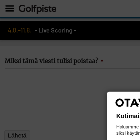
4.8.–11.8.
- Live Scoring -
Miksi tämä viesti tulisi poistaa?
*
Kotimai
Haluamme ta
siksi käytäm