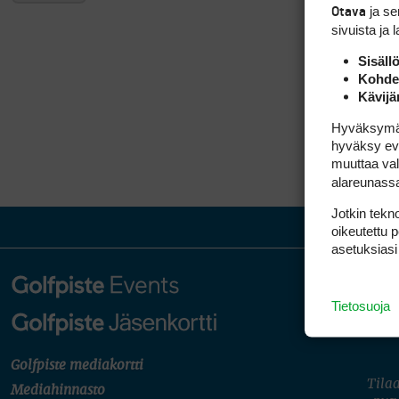
ja s
Otava
sivuista ja 
Sisäll
Kohden
Kävijä
Hyväksymällä
hyväksy eväs
muuttaa val
alareunass
Jotkin tekno
oikeutettu 
asetuksiasi
Tietosuoja
Golfpiste mediakortti
Tilaa
Mediahinnasto