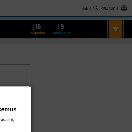
HAKU
KIRJAUDU
[
16
]
[
9
]
Kilpailua
Suomalaista
okemus
isällöt,