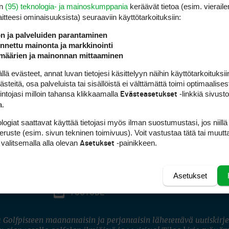
en
(95) teknologia- ja mainoskumppania
keräävät tietoa (esim. vieraile
laitteesi ominaisuuk­sista) seuraaviin käyttötarkoituksiin:
ön ja palveluiden parantaminen
nettu mainonta ja markkinointi
määrien ja mainonnan mittaaminen
 evästeet, annat luvan tietojesi käsittelyyn näihin käyttötarkoituksiin
teitä, osa palveluista tai sisällöistä ei välttämättä toimi optimaalisest
intojasi milloin tahansa klikkaamalla
-linkkiä sivust
Evästeasetukset
a.
logiat saattavat käyttää tietojasi myös ilman suostumustasi, jos niillä
peruste (esim. sivun tekninen toimivuus). Voit vastustaa tätä tai muutt
 valitsemalla alla olevan
-painikkeen.
Asetukset
Asetukset
FACEBOOK
INSTAGRAM
YOUTUBE
 Golfpisteen maanantaisin ja perjantaisin lähetettävä uutiskirje