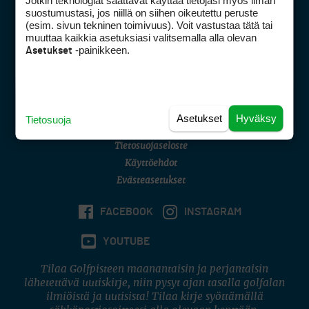
Jotkin teknologiat saattavat käyttää tietojasi myös ilman
Golfpisteen yhteystiedot
suostumustasi, jos niillä on siihen oikeutettu peruste
(esim. sivun tekninen toimivuus). Voit vastustaa tätä tai
DSA avoimuusraportti
muuttaa kaikkia asetuksiasi valitsemalla alla olevan
-painikkeen.
Asetukset
Asiakaspalvelu
Digipalvelut
(09) 156 6227
Avoinna ma–pe 8–16
Avoinna ma–pe 8–17
Asetukset
Hyväksy
Tietosuoja
(digi) digi@otavamedia.fi
Tietosuojaseloste
Käyttöehdot
Evästeasetukset
FACEBOOK
INSTAGRAM
YOUTUBE
Tilaa Golfpisteen maanantaisin ja perjantaisin
lähetettävä uutiskirje, niin pysyt ajan tasalla golfalan
ilmiöistä ja uutisista! Tilaa kirje syöttämällä