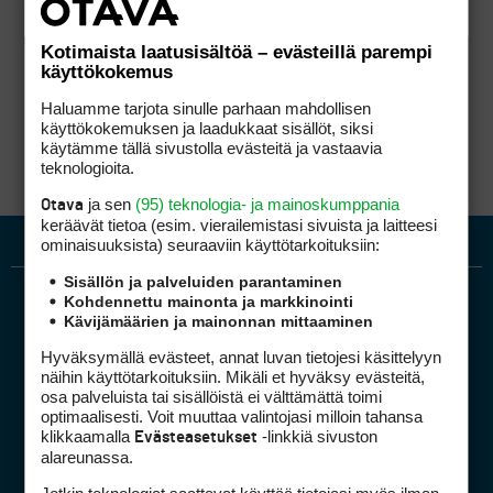
Kotimaista laatusisältöä – evästeillä parempi
käyttökokemus
Haluamme tarjota sinulle parhaan mahdollisen
käyttökokemuksen ja laadukkaat sisällöt, siksi
käytämme tällä sivustolla evästeitä ja vastaavia
teknologioita.
ja sen
(95) teknologia- ja mainoskumppania
Otava
keräävät tietoa (esim. vierailemis­tasi sivuista ja laitteesi
ominaisuuk­sista) seuraaviin käyttötarkoituksiin:
Sisällön ja palveluiden parantaminen
Kohdennettu mainonta ja markkinointi
Kävijämäärien ja mainonnan mittaaminen
Hyväksymällä evästeet, annat luvan tietojesi käsittelyyn
näihin käyttötarkoituksiin. Mikäli et hyväksy evästeitä,
osa palveluista tai sisällöistä ei välttämättä toimi
optimaalisesti. Voit muuttaa valintojasi milloin tahansa
Golfpiste mediakortti
klikkaamalla
-linkkiä sivuston
Evästeasetukset
Mediahinnasto
alareunassa.
Tietoa verkon kävijöistä