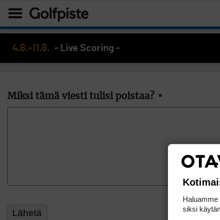
4.8.–11.8.
- Live Scoring -
Miksi tämä viesti tulisi poistaa?
*
Kotimai
Haluamme ta
siksi käytäm