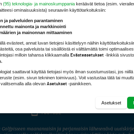
en
(95) teknologia- ja mainoskumppania
keräävät tietoa (esim. vieraile
laitteesi ominaisuuk­sista) seuraaviin käyttötarkoituksiin:
ön ja palveluiden parantaminen
nettu mainonta ja markkinointi
määrien ja mainonnan mittaaminen
 evästeet, annat luvan tietojesi käsittelyyn näihin käyttötarkoituksiin
teitä, osa palveluista tai sisällöistä ei välttämättä toimi optimaalisest
intojasi milloin tahansa klikkaamalla
-linkkiä sivust
Evästeasetukset
a.
logiat saattavat käyttää tietojasi myös ilman suostumustasi, jos niillä
peruste (esim. sivun tekninen toimivuus). Voit vastustaa tätä tai muutt
 valitsemalla alla olevan
-painikkeen.
Asetukset
Asetukset
FACEBOOK
INSTAGRAM
YOUTUBE
 Golfpisteen maanantaisin ja perjantaisin lähetettävä uutiskirje