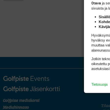
ja s
Otava
sivuista ja 
Sisäll
Kohden
Kävijä
Hyväksymällä
hyväksy eväs
muuttaa val
alareunass
Jotkin tekno
oikeutettu 
asetuksiasi
Tietosuoja
Golfpiste mediakortti
Tilaa
Mediahinnasto