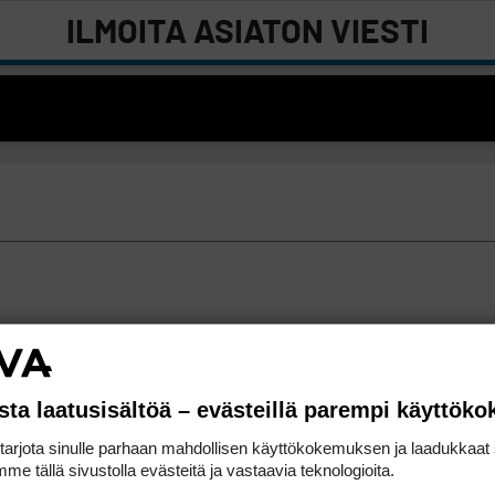
ILMOITA ASIATON VIESTI
sta laatusisältöä – evästeillä parempi käyttök
rjota sinulle parhaan mahdollisen käyttökokemuksen ja laadukkaat s
me tällä sivustolla evästeitä ja vastaavia teknologioita.