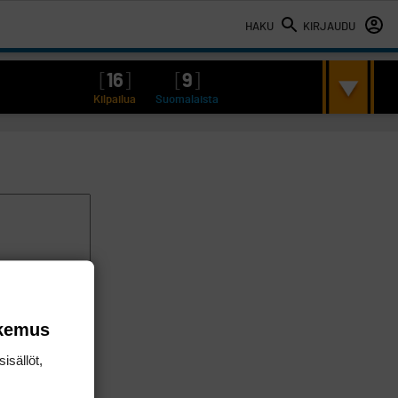
HAKU
KIRJAUDU
[
16
]
[
9
]
Kilpailua
Suomalaista
okemus
isällöt,