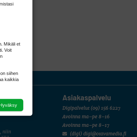
mis­tasi
. Mikäli et
i. Voit
on
 on siihen
aa kaikkia
Asiakaspalvelu
Hyväksy
Digipalvelut
(09) 156 6227
Avoinna ma–pe 8–16
Avoinna ma–pe 8–17
, niin
(digi) digi@otavamedia.fi