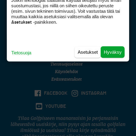
Jotkin teknologiat saattavat käyttää tietojasi myös ilman
Golfpisteen yhteystiedot
suostumustasi, jos niillä on siihen oikeutettu peruste
(esim. sivun tekninen toimivuus). Voit vastustaa tätä tai
DSA avoimuusraportti
muuttaa kaikkia asetuksiasi valitsemalla alla olevan
-painikkeen.
Asetukset
Asiakaspalvelu
Digipalvelut
(09) 156 6227
Avoinna ma–pe 8–16
Avoinna ma–pe 8–17
Asetukset
Hyväksy
Tietosuoja
(digi) digi@otavamedia.fi
Tietosuojaseloste
Käyttöehdot
Evästeasetukset
FACEBOOK
INSTAGRAM
YOUTUBE
Tilaa Golfpisteen maanantaisin ja perjantaisin
lähetettävä uutiskirje, niin pysyt ajan tasalla golfalan
ilmiöistä ja uutisista! Tilaa kirje syöttämällä