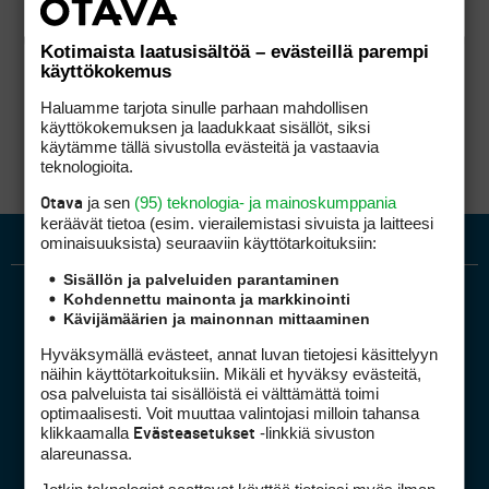
Kotimaista laatusisältöä – evästeillä parempi
käyttökokemus
Haluamme tarjota sinulle parhaan mahdollisen
käyttökokemuksen ja laadukkaat sisällöt, siksi
käytämme tällä sivustolla evästeitä ja vastaavia
teknologioita.
ja sen
(95) teknologia- ja mainoskumppania
Otava
keräävät tietoa (esim. vierailemis­tasi sivuista ja laitteesi
ominaisuuk­sista) seuraaviin käyttötarkoituksiin:
Sisällön ja palveluiden parantaminen
Kohdennettu mainonta ja markkinointi
Kävijämäärien ja mainonnan mittaaminen
Hyväksymällä evästeet, annat luvan tietojesi käsittelyyn
näihin käyttötarkoituksiin. Mikäli et hyväksy evästeitä,
osa palveluista tai sisällöistä ei välttämättä toimi
optimaalisesti. Voit muuttaa valintojasi milloin tahansa
Golfpiste mediakortti
klikkaamalla
-linkkiä sivuston
Evästeasetukset
Mediahinnasto
alareunassa.
Tietoa verkon kävijöistä