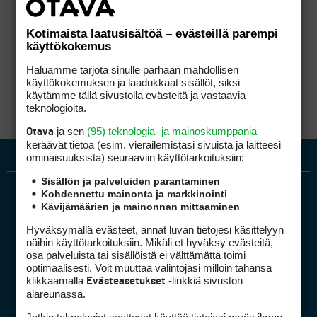
Kotimaista laatusisältöä – evästeillä parempi
käyttökokemus
Haluamme tarjota sinulle parhaan mahdollisen
käyttökokemuksen ja laadukkaat sisällöt, siksi
käytämme tällä sivustolla evästeitä ja vastaavia
teknologioita.
ja sen
(95) teknologia- ja mainoskumppania
Otava
keräävät tietoa (esim. vierailemis­tasi sivuista ja laitteesi
ominaisuuk­sista) seuraaviin käyttötarkoituksiin:
Sisällön ja palveluiden parantaminen
Kohdennettu mainonta ja markkinointi
Kävijämäärien ja mainonnan mittaaminen
Hyväksymällä evästeet, annat luvan tietojesi käsittelyyn
näihin käyttötarkoituksiin. Mikäli et hyväksy evästeitä,
osa palveluista tai sisällöistä ei välttämättä toimi
optimaalisesti. Voit muuttaa valintojasi milloin tahansa
Golfpiste mediakortti
klikkaamalla
-linkkiä sivuston
Evästeasetukset
Mediahinnasto
alareunassa.
Tietoa verkon kävijöistä