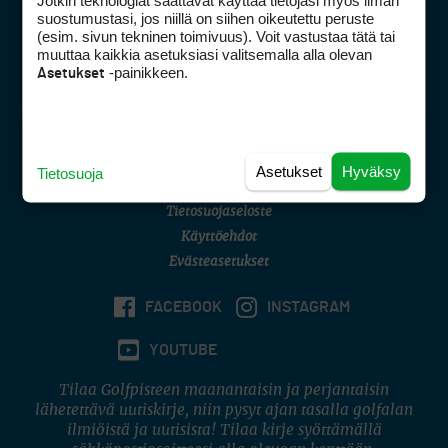
Jotkin teknologiat saattavat käyttää tietojasi myös ilman
Golfpisteen yhteystiedot
suostumustasi, jos niillä on siihen oikeutettu peruste
(esim. sivun tekninen toimivuus). Voit vastustaa tätä tai
DSA avoimuusraportti
muuttaa kaikkia asetuksiasi valitsemalla alla olevan
-painikkeen.
Asetukset
Asiakaspalvelu
Digipalvelut
(09) 156 6227
Avoinna ma–pe 8–16
Avoinna ma–pe 8–17
Asetukset
Hyväksy
Tietosuoja
(digi) digi@otavamedia.fi
Tietosuojaseloste
Käyttöehdot
Evästeasetukset
FACEBOOK
INSTAGRAM
YOUTUBE
Tilaa Golfpisteen maanantaisin ja perjantaisin
lähetettävä uutiskirje, niin pysyt ajan tasalla golfalan
ilmiöistä ja uutisista! Tilaa kirje syöttämällä