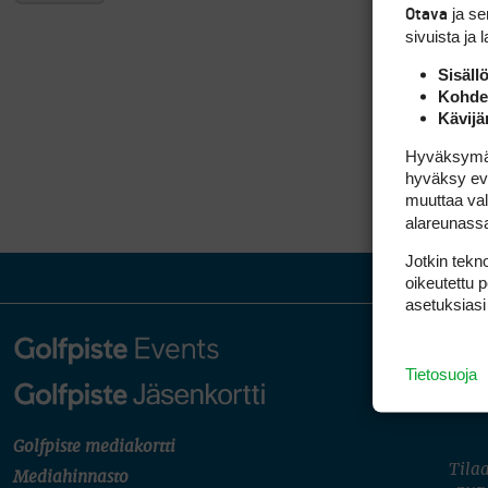
ja s
Otava
sivuista ja 
Sisäll
Kohden
Kävijä
Hyväksymällä
hyväksy eväs
muuttaa val
alareunass
Jotkin tekno
oikeutettu 
asetuksiasi
Tietosuoja
Golfpiste mediakortti
Tilaa
Mediahinnasto