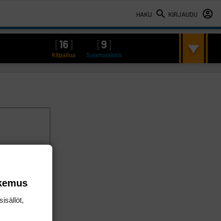
HAKU
KIRJAUDU
[
16
]
[
9
]
Kilpailua
Suomalaista
okemus
isällöt,