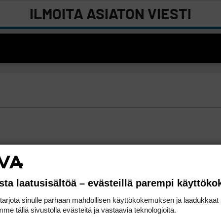
ILMOITA ASIATON VIESTI
sta laatusisältöä – evästeillä parempi käyttök
rjota sinulle parhaan mahdollisen käyttökokemuksen ja laadukkaat s
me tällä sivustolla evästeitä ja vastaavia teknologioita.