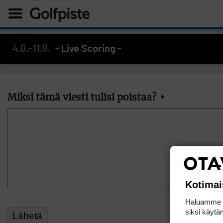
4.8.–11.8.
- Live Scoring -
Miksi tämä viesti tulisi poistaa?
*
Kotimai
Haluamme ta
siksi käytäm