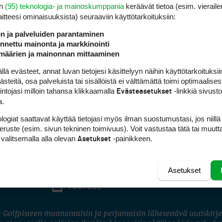
en
(95) teknologia- ja mainoskumppania
keräävät tietoa (esim. vieraile
laitteesi ominaisuuk­sista) seuraaviin käyttötarkoituksiin:
ön ja palveluiden parantaminen
nettu mainonta ja markkinointi
määrien ja mainonnan mittaaminen
 evästeet, annat luvan tietojesi käsittelyyn näihin käyttötarkoituksiin
teitä, osa palveluista tai sisällöistä ei välttämättä toimi optimaalisest
intojasi milloin tahansa klikkaamalla
-linkkiä sivust
Evästeasetukset
a.
logiat saattavat käyttää tietojasi myös ilman suostumustasi, jos niillä
peruste (esim. sivun tekninen toimivuus). Voit vastustaa tätä tai muutt
 valitsemalla alla olevan
-painikkeen.
Asetukset
Asetukset
FACEBOOK
INSTAGRAM
YOUTUBE
 Golfpisteen maanantaisin ja perjantaisin lähetettävä uutiskirje