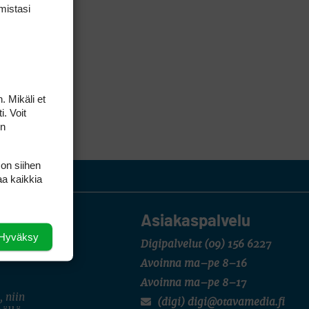
mis­tasi
. Mikäli et
i. Voit
on
 on siihen
aa kaikkia
Asiakaspalvelu
Hyväksy
Digipalvelut
(09) 156 6227
Avoinna ma–pe 8–16
Avoinna ma–pe 8–17
, niin
(digi) digi@otavamedia.fi