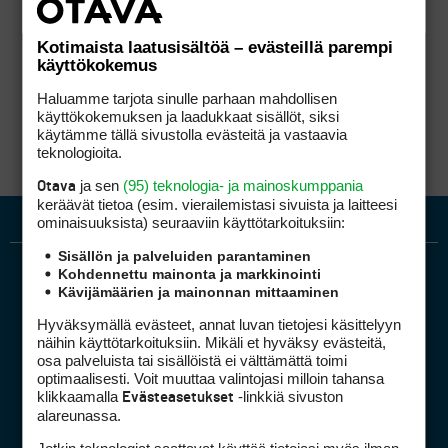
Kotimaista laatusisältöä – evästeillä parempi
käyttökokemus
Haluamme tarjota sinulle parhaan mahdollisen
käyttökokemuksen ja laadukkaat sisällöt, siksi
käytämme tällä sivustolla evästeitä ja vastaavia
teknologioita.
ja sen
(95) teknologia- ja mainoskumppania
Otava
keräävät tietoa (esim. vierailemis­tasi sivuista ja laitteesi
ominaisuuk­sista) seuraaviin käyttötarkoituksiin:
Sisällön ja palveluiden parantaminen
Kohdennettu mainonta ja markkinointi
Kävijämäärien ja mainonnan mittaaminen
Hyväksymällä evästeet, annat luvan tietojesi käsittelyyn
näihin käyttötarkoituksiin. Mikäli et hyväksy evästeitä,
osa palveluista tai sisällöistä ei välttämättä toimi
optimaalisesti. Voit muuttaa valintojasi milloin tahansa
Golfpiste mediakortti
klikkaamalla
-linkkiä sivuston
Evästeasetukset
Mediahinnasto
alareunassa.
Tietoa verkon kävijöistä