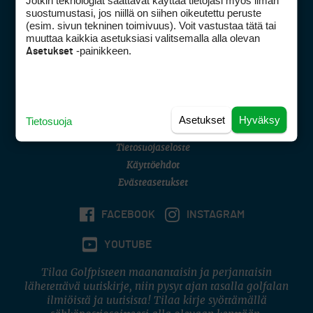
Jotkin teknologiat saattavat käyttää tietojasi myös ilman
Golfpisteen yhteystiedot
suostumustasi, jos niillä on siihen oikeutettu peruste
(esim. sivun tekninen toimivuus). Voit vastustaa tätä tai
DSA avoimuusraportti
muuttaa kaikkia asetuksiasi valitsemalla alla olevan
-painikkeen.
Asetukset
Asiakaspalvelu
Digipalvelut
(09) 156 6227
Avoinna ma–pe 8–16
Avoinna ma–pe 8–17
Asetukset
Hyväksy
Tietosuoja
(digi) digi@otavamedia.fi
Tietosuojaseloste
Käyttöehdot
Evästeasetukset
FACEBOOK
INSTAGRAM
YOUTUBE
Tilaa Golfpisteen maanantaisin ja perjantaisin
lähetettävä uutiskirje, niin pysyt ajan tasalla golfalan
ilmiöistä ja uutisista! Tilaa kirje syöttämällä