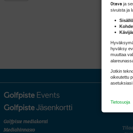
ja s
Otava
sivuista ja 
Sisäll
Kohden
Kävijä
Hyväksymällä
hyväksy eväs
muuttaa val
alareunass
Jotkin tekno
oikeutettu 
asetuksiasi
Tietosuoja
Golfpiste mediakortti
Tilaa
Mediahinnasto