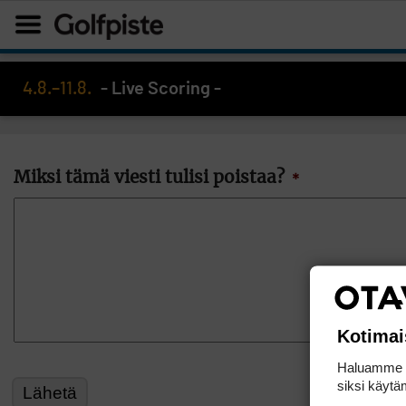
4.8.–11.8.
- Live Scoring -
Miksi tämä viesti tulisi poistaa?
*
Kotimai
Haluamme ta
siksi käytäm