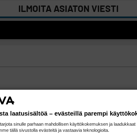
ILMOITA ASIATON VIESTI
sta laatusisältöä – evästeillä parempi käyttök
rjota sinulle parhaan mahdollisen käyttökokemuksen ja laadukkaat s
me tällä sivustolla evästeitä ja vastaavia teknologioita.