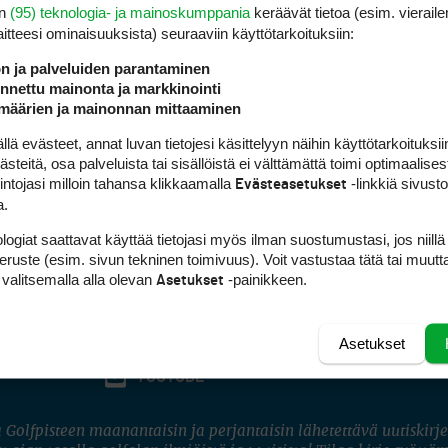
en
(95) teknologia- ja mainoskumppania
keräävät tietoa (esim. vieraile
laitteesi ominaisuuk­sista) seuraaviin käyttötarkoituksiin:
ön ja palveluiden parantaminen
nettu mainonta ja markkinointi
määrien ja mainonnan mittaaminen
 evästeet, annat luvan tietojesi käsittelyyn näihin käyttötarkoituksiin
teitä, osa palveluista tai sisällöistä ei välttämättä toimi optimaalisest
intojasi milloin tahansa klikkaamalla
-linkkiä sivust
Evästeasetukset
a.
logiat saattavat käyttää tietojasi myös ilman suostumustasi, jos niillä
peruste (esim. sivun tekninen toimivuus). Voit vastustaa tätä tai muutt
 valitsemalla alla olevan
-painikkeen.
Asetukset
Asetukset
FACEBOOK
INSTAGRAM
YOUTUBE
 Golfpisteen maanantaisin ja perjantaisin lähetettävä uutiskirje