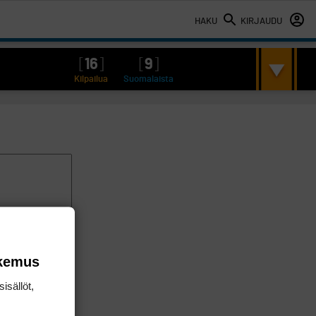
HAKU
KIRJAUDU
[
16
]
[
9
]
Kilpailua
Suomalaista
okemus
isällöt,