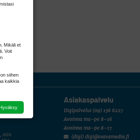
mis­tasi
. Mikäli et
i. Voit
on
 on siihen
aa kaikkia
Asiakaspalvelu
Hyväksy
Digipalvelut
(09) 156 6227
Avoinna ma–pe 8–16
Avoinna ma–pe 8–17
, niin
(digi) digi@otavamedia.fi