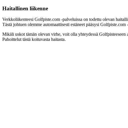
Haitallinen liikenne
Verkkoliikenteesi Golfpiste.com -palveluissa on todettu olevan haitall
Tästä johtuen olemme automaattisesti estäneet pääsysi Golfpiste.com -pa
Mikäli uskot tämän olevan virhe, voit olla yhteydessä Golfpisteeseen 
Pahoittelut tästä koituvasta haitasta.