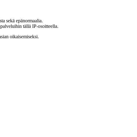
ista sekä epänormaalia.
lveluihin tällä IP-osoitteella.
asian oikaisemiseksi.