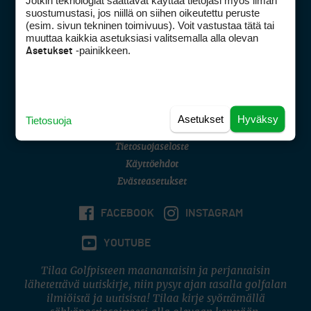
Jotkin teknologiat saattavat käyttää tietojasi myös ilman
Golfpisteen yhteystiedot
suostumustasi, jos niillä on siihen oikeutettu peruste
(esim. sivun tekninen toimivuus). Voit vastustaa tätä tai
DSA avoimuusraportti
muuttaa kaikkia asetuksiasi valitsemalla alla olevan
-painikkeen.
Asetukset
Asiakaspalvelu
Digipalvelut
(09) 156 6227
Avoinna ma–pe 8–16
Avoinna ma–pe 8–17
Asetukset
Hyväksy
Tietosuoja
(digi) digi@otavamedia.fi
Tietosuojaseloste
Käyttöehdot
Evästeasetukset
FACEBOOK
INSTAGRAM
YOUTUBE
Tilaa Golfpisteen maanantaisin ja perjantaisin
lähetettävä uutiskirje, niin pysyt ajan tasalla golfalan
ilmiöistä ja uutisista! Tilaa kirje syöttämällä