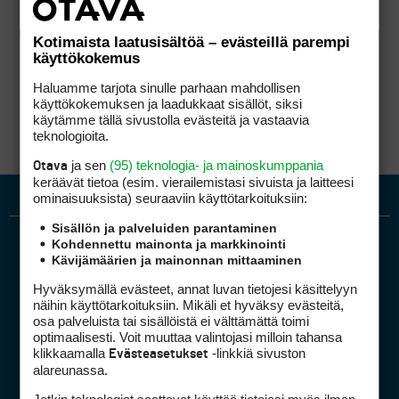
Kotimaista laatusisältöä – evästeillä parempi
käyttökokemus
Haluamme tarjota sinulle parhaan mahdollisen
käyttökokemuksen ja laadukkaat sisällöt, siksi
käytämme tällä sivustolla evästeitä ja vastaavia
teknologioita.
ja sen
(95) teknologia- ja mainoskumppania
Otava
keräävät tietoa (esim. vierailemis­tasi sivuista ja laitteesi
ominaisuuk­sista) seuraaviin käyttötarkoituksiin:
Sisällön ja palveluiden parantaminen
Kohdennettu mainonta ja markkinointi
Kävijämäärien ja mainonnan mittaaminen
Hyväksymällä evästeet, annat luvan tietojesi käsittelyyn
näihin käyttötarkoituksiin. Mikäli et hyväksy evästeitä,
osa palveluista tai sisällöistä ei välttämättä toimi
optimaalisesti. Voit muuttaa valintojasi milloin tahansa
Golfpiste mediakortti
klikkaamalla
-linkkiä sivuston
Evästeasetukset
Mediahinnasto
alareunassa.
Tietoa verkon kävijöistä