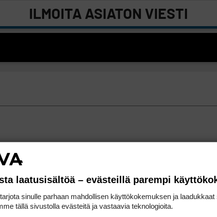
ILMOITA ASIATON VIESTI
sta laatusisältöä – evästeillä parempi käyttök
rjota sinulle parhaan mahdollisen käyttökokemuksen ja laadukkaat s
me tällä sivustolla evästeitä ja vastaavia teknologioita.