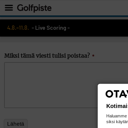
4.8.–11.8.
- Live Scoring -
Miksi tämä viesti tulisi poistaa?
*
Kotimai
Haluamme ta
siksi käytäm