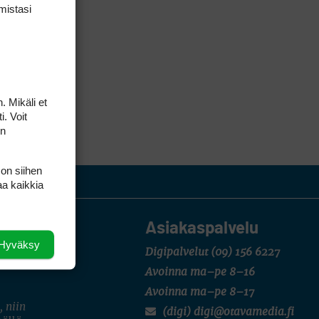
mis­tasi
. Mikäli et
i. Voit
on
 on siihen
aa kaikkia
Asiakaspalvelu
Hyväksy
Digipalvelut
(09) 156 6227
Avoinna ma–pe 8–16
Avoinna ma–pe 8–17
, niin
(digi) digi@otavamedia.fi