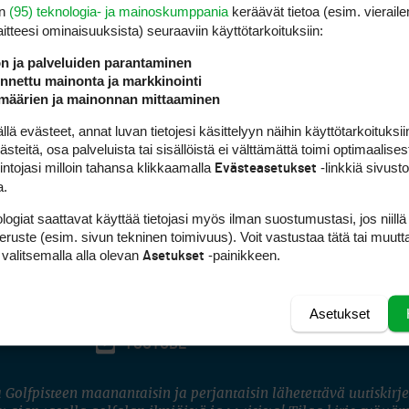
en
(95) teknologia- ja mainoskumppania
keräävät tietoa (esim. vieraile
laitteesi ominaisuuk­sista) seuraaviin käyttötarkoituksiin:
ön ja palveluiden parantaminen
nettu mainonta ja markkinointi
määrien ja mainonnan mittaaminen
 evästeet, annat luvan tietojesi käsittelyyn näihin käyttötarkoituksiin
teitä, osa palveluista tai sisällöistä ei välttämättä toimi optimaalisest
intojasi milloin tahansa klikkaamalla
-linkkiä sivust
Evästeasetukset
a.
logiat saattavat käyttää tietojasi myös ilman suostumustasi, jos niillä
peruste (esim. sivun tekninen toimivuus). Voit vastustaa tätä tai muutt
 valitsemalla alla olevan
-painikkeen.
Asetukset
Asetukset
FACEBOOK
INSTAGRAM
YOUTUBE
 Golfpisteen maanantaisin ja perjantaisin lähetettävä uutiskirje