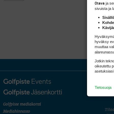
ja s
Otava
sivuista ja 
Sisäll
Kohden
Kävijä
Hyväksymällä
hyväksy eväs
muuttaa val
alareunass
Jotkin tekno
oikeutettu 
asetuksiasi
Tietosuoja
Golfpiste mediakortti
Tilaa
Mediahinnasto