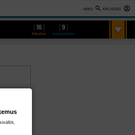
HAKU
KIRJAUDU
[
16
]
[
9
]
Kilpailua
Suomalaista
okemus
isällöt,