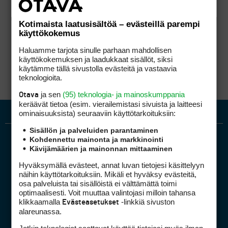
Kotimaista laatusisältöä – evästeillä parempi
käyttökokemus
Haluamme tarjota sinulle parhaan mahdollisen
käyttökokemuksen ja laadukkaat sisällöt, siksi
käytämme tällä sivustolla evästeitä ja vastaavia
teknologioita.
ja sen
(95) teknologia- ja mainoskumppania
Otava
keräävät tietoa (esim. vierailemis­tasi sivuista ja laitteesi
ominaisuuk­sista) seuraaviin käyttötarkoituksiin:
Sisällön ja palveluiden parantaminen
Kohdennettu mainonta ja markkinointi
Kävijämäärien ja mainonnan mittaaminen
Hyväksymällä evästeet, annat luvan tietojesi käsittelyyn
näihin käyttötarkoituksiin. Mikäli et hyväksy evästeitä,
osa palveluista tai sisällöistä ei välttämättä toimi
optimaalisesti. Voit muuttaa valintojasi milloin tahansa
Golfpiste mediakortti
klikkaamalla
-linkkiä sivuston
Evästeasetukset
Mediahinnasto
alareunassa.
Tietoa verkon kävijöistä