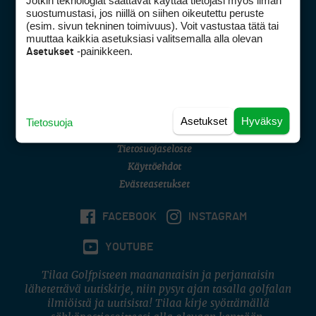
Jotkin teknologiat saattavat käyttää tietojasi myös ilman
Golfpisteen yhteystiedot
suostumustasi, jos niillä on siihen oikeutettu peruste
(esim. sivun tekninen toimivuus). Voit vastustaa tätä tai
DSA avoimuusraportti
muuttaa kaikkia asetuksiasi valitsemalla alla olevan
-painikkeen.
Asetukset
Asiakaspalvelu
Digipalvelut
(09) 156 6227
Avoinna ma–pe 8–16
Avoinna ma–pe 8–17
Asetukset
Hyväksy
Tietosuoja
(digi) digi@otavamedia.fi
Tietosuojaseloste
Käyttöehdot
Evästeasetukset
FACEBOOK
INSTAGRAM
YOUTUBE
Tilaa Golfpisteen maanantaisin ja perjantaisin
lähetettävä uutiskirje, niin pysyt ajan tasalla golfalan
ilmiöistä ja uutisista! Tilaa kirje syöttämällä