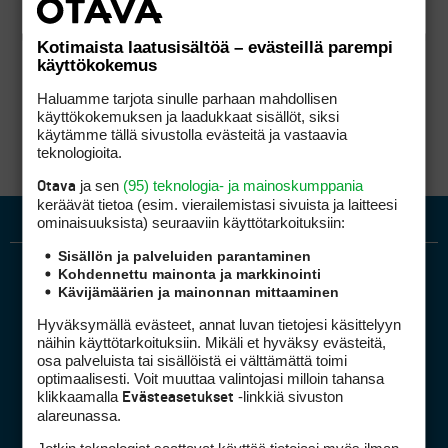
Kotimaista laatusisältöä – evästeillä parempi
käyttökokemus
Haluamme tarjota sinulle parhaan mahdollisen
käyttökokemuksen ja laadukkaat sisällöt, siksi
käytämme tällä sivustolla evästeitä ja vastaavia
teknologioita.
ja sen
(95) teknologia- ja mainoskumppania
Otava
keräävät tietoa (esim. vierailemis­tasi sivuista ja laitteesi
ominaisuuk­sista) seuraaviin käyttötarkoituksiin:
Sisällön ja palveluiden parantaminen
Kohdennettu mainonta ja markkinointi
Kävijämäärien ja mainonnan mittaaminen
Hyväksymällä evästeet, annat luvan tietojesi käsittelyyn
näihin käyttötarkoituksiin. Mikäli et hyväksy evästeitä,
osa palveluista tai sisällöistä ei välttämättä toimi
optimaalisesti. Voit muuttaa valintojasi milloin tahansa
Golfpiste mediakortti
klikkaamalla
-linkkiä sivuston
Evästeasetukset
Mediahinnasto
alareunassa.
Tietoa verkon kävijöistä