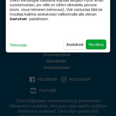
Jotkin teknologiat saattavat käyttää tietojasi myös ilman
Golfpisteen yhteystiedot
suostumustasi, jos niillä on siihen oikeutettu peruste
(esim. sivun tekninen toimivuus). Voit vastustaa tätä tai
DSA avoimuusraportti
muuttaa kaikkia asetuksiasi valitsemalla alla olevan
-painikkeen.
Asetukset
Asiakaspalvelu
Digipalvelut
(09) 156 6227
Avoinna ma–pe 8–16
Avoinna ma–pe 8–17
Asetukset
Hyväksy
Tietosuoja
(digi) digi@otavamedia.fi
Tietosuojaseloste
Käyttöehdot
Evästeasetukset
FACEBOOK
INSTAGRAM
YOUTUBE
Tilaa Golfpisteen maanantaisin ja perjantaisin
lähetettävä uutiskirje, niin pysyt ajan tasalla golfalan
ilmiöistä ja uutisista! Tilaa kirje syöttämällä