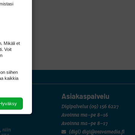
mis­tasi
. Mikäli et
i. Voit
on
 on siihen
aa kaikkia
Asiakaspalvelu
Hyväksy
Digipalvelut
(09) 156 6227
Avoinna ma–pe 8–16
Avoinna ma–pe 8–17
, niin
(digi) digi@otavamedia.fi