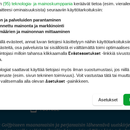
en
(95) teknologia- ja mainoskumppania
keräävät tietoa (esim. vieraile
laitteesi ominaisuuk­sista) seuraaviin käyttötarkoituksiin:
ön ja palveluiden parantaminen
nettu mainonta ja markkinointi
määrien ja mainonnan mittaaminen
 evästeet, annat luvan tietojesi käsittelyyn näihin käyttötarkoituksiin
teitä, osa palveluista tai sisällöistä ei välttämättä toimi optimaalisest
intojasi milloin tahansa klikkaamalla
-linkkiä sivust
Evästeasetukset
a.
logiat saattavat käyttää tietojasi myös ilman suostumustasi, jos niillä
peruste (esim. sivun tekninen toimivuus). Voit vastustaa tätä tai muutt
 valitsemalla alla olevan
-painikkeen.
Asetukset
Asetukset
FACEBOOK
INSTAGRAM
YOUTUBE
 Golfpisteen maanantaisin ja perjantaisin lähetettävä uutiskirje