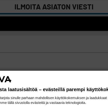
ILMOITA ASIATON VIESTI
sta laatusisältöä – evästeillä parempi käyttök
rjota sinulle parhaan mahdollisen käyttökokemuksen ja laadukkaat s
me tällä sivustolla evästeitä ja vastaavia teknologioita.