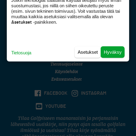
Jotkin teknologiat saattavat käyttää tietojasi myös ilman
Golfpisteen yhteystiedot
suostumustasi, jos niillä on siihen oikeutettu peruste
(esim. sivun tekninen toimivuus). Voit vastustaa tätä tai
DSA avoimuusraportti
muuttaa kaikkia asetuksiasi valitsemalla alla olevan
-painikkeen.
Asetukset
Asiakaspalvelu
Digipalvelut
(09) 156 6227
Avoinna ma–pe 8–16
Avoinna ma–pe 8–17
Asetukset
Hyväksy
Tietosuoja
(digi) digi@otavamedia.fi
Tietosuojaseloste
Käyttöehdot
Evästeasetukset
FACEBOOK
INSTAGRAM
YOUTUBE
Tilaa Golfpisteen maanantaisin ja perjantaisin
lähetettävä uutiskirje, niin pysyt ajan tasalla golfalan
ilmiöistä ja uutisista! Tilaa kirje syöttämällä