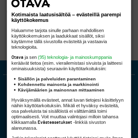
Kotimaista laatusisältöä – evästeillä parempi
käyttökokemus
Haluamme tarjota sinulle parhaan mahdollisen
käyttökokemuksen ja laadukkaat sisällöt, siksi
käytämme tällä sivustolla evästeitä ja vastaavia
teknologioita.
ja sen
(95) teknologia- ja mainoskumppania
Otava
keräävät tietoa (esim. vierailemis­tasi sivuista ja laitteesi
ominaisuuk­sista) seuraaviin käyttötarkoituksiin:
Sisällön ja palveluiden parantaminen
Kohdennettu mainonta ja markkinointi
Kävijämäärien ja mainonnan mittaaminen
Hyväksymällä evästeet, annat luvan tietojesi käsittelyyn
näihin käyttötarkoituksiin. Mikäli et hyväksy evästeitä,
osa palveluista tai sisällöistä ei välttämättä toimi
optimaalisesti. Voit muuttaa valintojasi milloin tahansa
Golfpiste mediakortti
klikkaamalla
-linkkiä sivuston
Evästeasetukset
Mediahinnasto
alareunassa.
Tietoa verkon kävijöistä