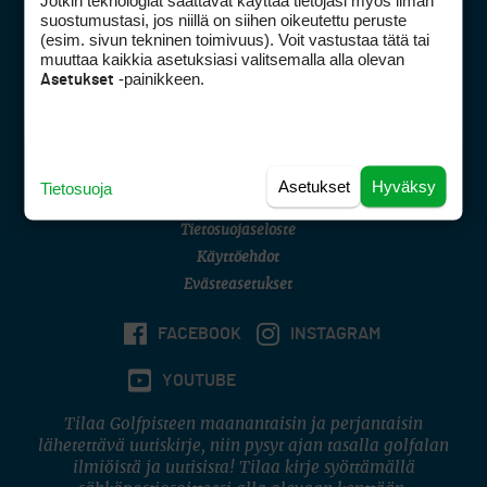
Jotkin teknologiat saattavat käyttää tietojasi myös ilman
Golfpisteen yhteystiedot
suostumustasi, jos niillä on siihen oikeutettu peruste
(esim. sivun tekninen toimivuus). Voit vastustaa tätä tai
DSA avoimuusraportti
muuttaa kaikkia asetuksiasi valitsemalla alla olevan
-painikkeen.
Asetukset
Asiakaspalvelu
Digipalvelut
(09) 156 6227
Avoinna ma–pe 8–16
Avoinna ma–pe 8–17
Asetukset
Hyväksy
Tietosuoja
(digi) digi@otavamedia.fi
Tietosuojaseloste
Käyttöehdot
Evästeasetukset
FACEBOOK
INSTAGRAM
YOUTUBE
Tilaa Golfpisteen maanantaisin ja perjantaisin
lähetettävä uutiskirje, niin pysyt ajan tasalla golfalan
ilmiöistä ja uutisista! Tilaa kirje syöttämällä