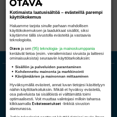
Kotimaista laatusisältöä – evästeillä parempi
käyttökokemus
Haluamme tarjota sinulle parhaan mahdollisen
käyttökokemuksen ja laadukkaat sisällöt, siksi
käytämme tällä sivustolla evästeitä ja vastaavia
teknologioita.
ja sen
(95) teknologia- ja mainoskumppania
Otava
keräävät tietoa (esim. vierailemis­tasi sivuista ja laitteesi
ominaisuuk­sista) seuraaviin käyttötarkoituksiin:
Sisällön ja palveluiden parantaminen
Kohdennettu mainonta ja markkinointi
Kävijämäärien ja mainonnan mittaaminen
Hyväksymällä evästeet, annat luvan tietojesi käsittelyyn
näihin käyttötarkoituksiin. Mikäli et hyväksy evästeitä,
osa palveluista tai sisällöistä ei välttämättä toimi
optimaalisesti. Voit muuttaa valintojasi milloin tahansa
Golfpiste mediakortti
klikkaamalla
-linkkiä sivuston
Evästeasetukset
Mediahinnasto
alareunassa.
Tietoa verkon kävijöistä