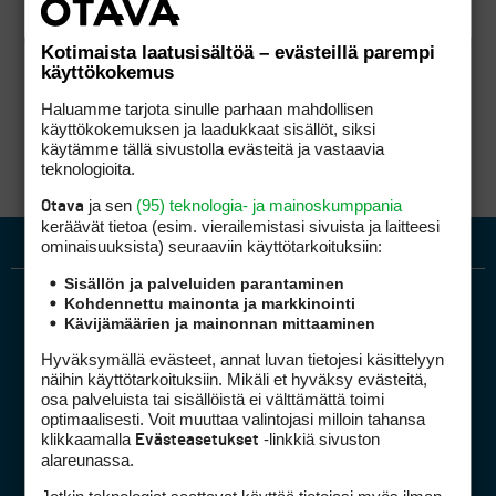
Kotimaista laatusisältöä – evästeillä parempi
käyttökokemus
Haluamme tarjota sinulle parhaan mahdollisen
käyttökokemuksen ja laadukkaat sisällöt, siksi
käytämme tällä sivustolla evästeitä ja vastaavia
teknologioita.
ja sen
(95) teknologia- ja mainoskumppania
Otava
keräävät tietoa (esim. vierailemis­tasi sivuista ja laitteesi
ominaisuuk­sista) seuraaviin käyttötarkoituksiin:
Sisällön ja palveluiden parantaminen
Kohdennettu mainonta ja markkinointi
Kävijämäärien ja mainonnan mittaaminen
Hyväksymällä evästeet, annat luvan tietojesi käsittelyyn
näihin käyttötarkoituksiin. Mikäli et hyväksy evästeitä,
osa palveluista tai sisällöistä ei välttämättä toimi
optimaalisesti. Voit muuttaa valintojasi milloin tahansa
Golfpiste mediakortti
klikkaamalla
-linkkiä sivuston
Evästeasetukset
Mediahinnasto
alareunassa.
Tietoa verkon kävijöistä