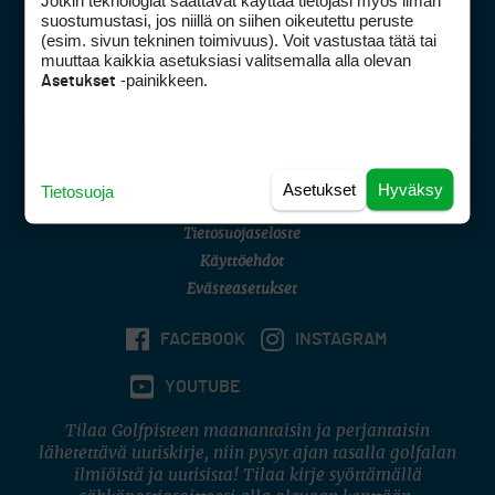
Jotkin teknologiat saattavat käyttää tietojasi myös ilman
Golfpisteen yhteystiedot
suostumustasi, jos niillä on siihen oikeutettu peruste
(esim. sivun tekninen toimivuus). Voit vastustaa tätä tai
DSA avoimuusraportti
muuttaa kaikkia asetuksiasi valitsemalla alla olevan
-painikkeen.
Asetukset
Asiakaspalvelu
Digipalvelut
(09) 156 6227
Avoinna ma–pe 8–16
Avoinna ma–pe 8–17
Asetukset
Hyväksy
Tietosuoja
(digi) digi@otavamedia.fi
Tietosuojaseloste
Käyttöehdot
Evästeasetukset
FACEBOOK
INSTAGRAM
YOUTUBE
Tilaa Golfpisteen maanantaisin ja perjantaisin
lähetettävä uutiskirje, niin pysyt ajan tasalla golfalan
ilmiöistä ja uutisista! Tilaa kirje syöttämällä